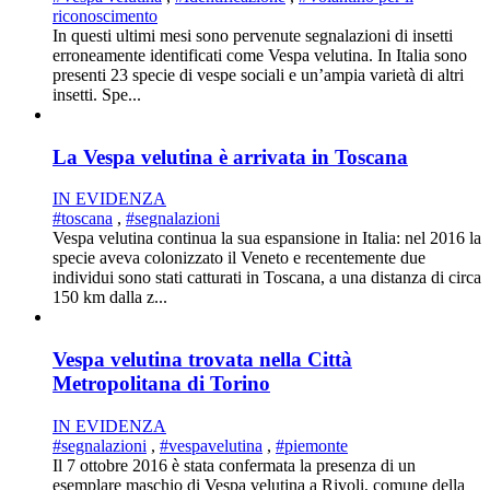
riconoscimento
In questi ultimi mesi sono pervenute segnalazioni di insetti
erroneamente identificati come Vespa velutina. In Italia sono
presenti 23 specie di vespe sociali e un’ampia varietà di altri
insetti. Spe...
La Vespa velutina è arrivata in Toscana
IN EVIDENZA
#toscana
,
#segnalazioni
Vespa velutina continua la sua espansione in Italia: nel 2016 la
specie aveva colonizzato il Veneto e recentemente due
individui sono stati catturati in Toscana, a una distanza di circa
150 km dalla z...
Vespa velutina trovata nella Città
Metropolitana di Torino
IN EVIDENZA
#segnalazioni
,
#vespavelutina
,
#piemonte
Il 7 ottobre 2016 è stata confermata la presenza di un
esemplare maschio di Vespa velutina a Rivoli, comune della