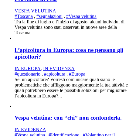
VESPA VELUTINA
#Toscana
,
#segnalazioni
,
#Vespa velutina
Tra la fine di luglio e l’inizio di agosto, alcuni individui di
Vespa velutina sono stati osservati in nuove aree della
Toscana.
L’apicoltura in Europa: cosa ne pensano gli
apicoltori?
IN EUROPA
,
IN EVIDENZA
#questionario
,
#apicoltura
,
#Europa
Sei un apicoltore? Vorresti comunicare quali siano le
problematiche che affliggono maggiormente la tua attività e
quali potrebbero essere le possibili soluzioni per migliorare
l’apicoltura in Europa?...
Vespa velutina: con “chi” non confonderla.
IN EVIDENZA
#Vespa velutina
,
#Identificazione
,
#Volantino per il