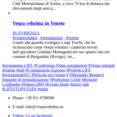
Città Metropolitana di Torino, a circa 70 km di distanza dai
ritrovamenti degli anni p...
Vespa velutina in Veneto
IN EVIDENZA
#vespavelutina
,
#segnalazioni
,
#veneto
Grazie alla guardia ecologica Luigi Toschi, che ha
riconosciuto come Vespa velutina i calabroni trovati
dall’apicoltore Giuliano Montagnini nel suo apiario sito nel
comune di Bergantino (Rovigo), vie...
#programma LIFE
#Conferenza
Prime segnalazioni
#Vespa orientali
#olanda
#nidi
#Commissione Europea
#Progetti LIFE
#regolamentoEU
#Pericolo per l'uomo
#
#Montaldo Mondovì
#squadre di neutralizzazione
#Protezione Civile
#Regione
Lombardia
#Natura 2000
#Evento finale
#nuovi nidi
#LIFESTOPVESPA
#radar
Phone: +39 011 6708586
E-mail: info@vespavelutina.eu
Follow Us on facebook!