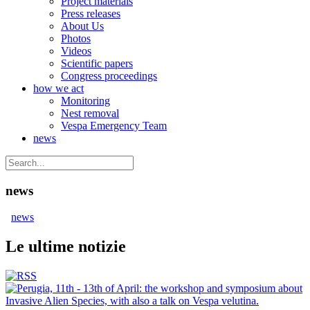
Project materials
Press releases
About Us
Photos
Videos
Scientific papers
Congress proceedings
how we act
Monitoring
Nest removal
Vespa Emergency Team
news
news
news
Le ultime notizie