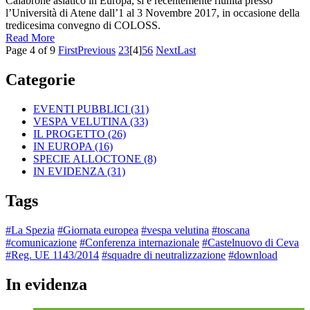
Calabrone asiatico in Europa, si è recentemente riunita presso
l’Università di Atene dall’1 al 3 Novembre 2017, in occasione della
tredicesima convegno di COLOSS.
Read More
Page 4 of 9
First
Previous
2
3
[4]
5
6
Next
Last
Categorie
EVENTI PUBBLICI
(31)
VESPA VELUTINA
(33)
IL PROGETTO
(26)
IN EUROPA
(16)
SPECIE ALLOCTONE
(8)
IN EVIDENZA
(31)
Tags
#La Spezia
#Giornata europea
#vespa velutina
#toscana
#comunicazione
#Conferenza internazionale
#Castelnuovo di Ceva
#Reg. UE 1143/2014
#squadre di neutralizzazione
#download
In evidenza