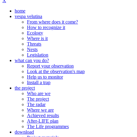
X
home
vespa velutina
From where does it come?
How to recognize it
Ecology
Where is it
Threats
Nests
Legislation
what can you do?
Report your observation
Look at the observation's map
Help us to monitor
Install a trap
the project
Who are we
The project
The radar
Where we are
Achieved results
After-LIFE plan
The Life programmes
download