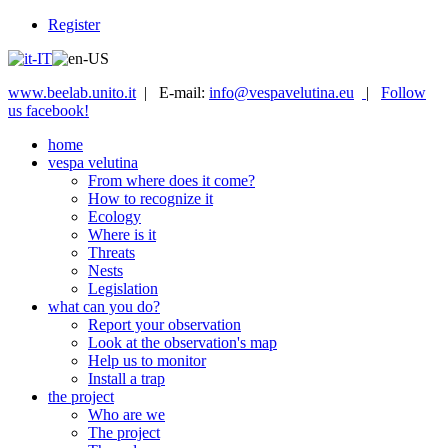
Register
www.beelab.unito.it
| E-mail:
info@vespavelutina.eu
|
Follow
us facebook!
home
vespa velutina
From where does it come?
How to recognize it
Ecology
Where is it
Threats
Nests
Legislation
what can you do?
Report your observation
Look at the observation's map
Help us to monitor
Install a trap
the project
Who are we
The project