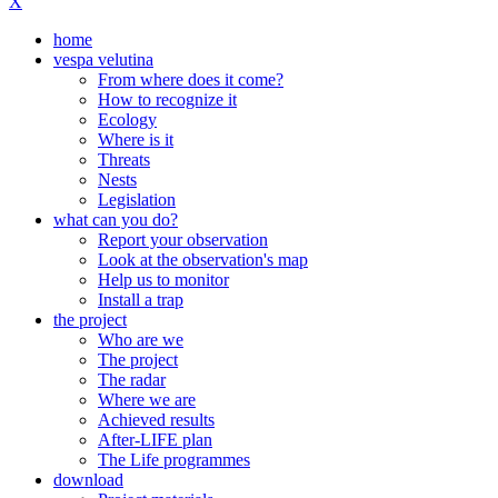
X
home
vespa velutina
From where does it come?
How to recognize it
Ecology
Where is it
Threats
Nests
Legislation
what can you do?
Report your observation
Look at the observation's map
Help us to monitor
Install a trap
the project
Who are we
The project
The radar
Where we are
Achieved results
After-LIFE plan
The Life programmes
download