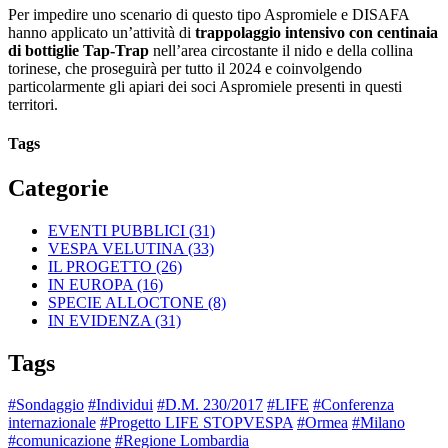
Per impedire uno scenario di questo tipo Aspromiele e DISAFA
hanno applicato un’attività di
trappolaggio intensivo con centinaia
di bottiglie Tap-Trap
nell’area circostante il nido e della collina
torinese, che proseguirà per tutto il 2024 e coinvolgendo
particolarmente gli apiari dei soci Aspromiele presenti in questi
territori.
Tags
Categorie
EVENTI PUBBLICI
(31)
VESPA VELUTINA
(33)
IL PROGETTO
(26)
IN EUROPA
(16)
SPECIE ALLOCTONE
(8)
IN EVIDENZA
(31)
Tags
#Sondaggio
#Individui
#D.M. 230/2017
#LIFE
#Conferenza
internazionale
#Progetto LIFE STOPVESPA
#Ormea
#Milano
#comunicazione
#Regione Lombardia