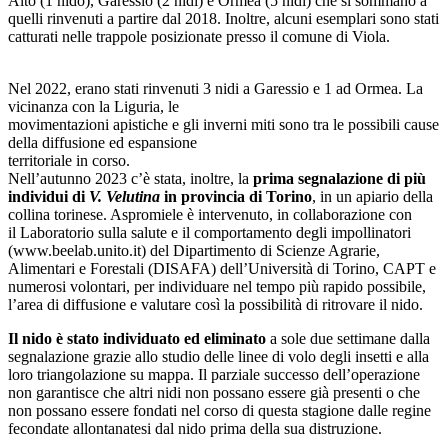
Alto (1 nido), Garessio (2 nidi) e Ormea (5 nidi) che si sommano a
quelli rinvenuti a partire dal 2018. Inoltre, alcuni esemplari sono stati
catturati nelle trappole posizionate presso il comune di Viola.
Nel 2022, erano stati rinvenuti 3 nidi a Garessio e 1 ad Ormea. La
vicinanza con la Liguria, le
movimentazioni apistiche e gli inverni miti sono tra le possibili cause
della diffusione ed espansione
territoriale in corso.
Nell’autunno 2023 c’è stata, inoltre, la
prima segnalazione di più
individui di
V. Velutina
in provincia di Torino
, in un apiario della
collina torinese. Aspromiele è intervenuto, in collaborazione con
il Laboratorio sulla salute e il comportamento degli impollinatori
(www.beelab.unito.it) del Dipartimento di Scienze Agrarie,
Alimentari e Forestali (DISAFA) dell’Università di Torino, CAPT e
numerosi volontari, per individuare nel tempo più rapido possibile,
l’area di diffusione e valutare così la possibilità di ritrovare il nido.
Il nido è stato individuato ed eliminato
a sole due settimane dalla
segnalazione grazie allo studio delle linee di volo degli insetti e alla
loro triangolazione su mappa. Il parziale successo dell’operazione
non garantisce che altri nidi non possano essere già presenti o che
non possano essere fondati nel corso di questa stagione dalle regine
fecondate allontanatesi dal nido prima della sua distruzione.