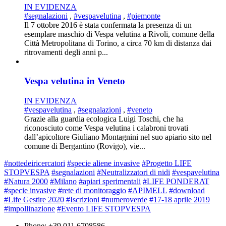
IN EVIDENZA
#segnalazioni
,
#vespavelutina
,
#piemonte
Il 7 ottobre 2016 è stata confermata la presenza di un
esemplare maschio di Vespa velutina a Rivoli, comune della
Città Metropolitana di Torino, a circa 70 km di distanza dai
ritrovamenti degli anni p...
Vespa velutina in Veneto
IN EVIDENZA
#vespavelutina
,
#segnalazioni
,
#veneto
Grazie alla guardia ecologica Luigi Toschi, che ha
riconosciuto come Vespa velutina i calabroni trovati
dall’apicoltore Giuliano Montagnini nel suo apiario sito nel
comune di Bergantino (Rovigo), vie...
#nottedeiricercatori
#specie aliene invasive
#Progetto LIFE
STOPVESPA
#segnalazioni
#Neutralizzatori di nidi
#vespavelutina
#Natura 2000
#Milano
#apiari sperimentali
#LIFE PONDERAT
#specie invasive
#rete di monitoraggio
#APIMELL
#download
#Life Gestire 2020
#Iscrizioni
#numeroverde
#17-18 aprile 2019
#impollinazione
#Evento LIFE STOPVESPA
Phone: +39 011 6708586