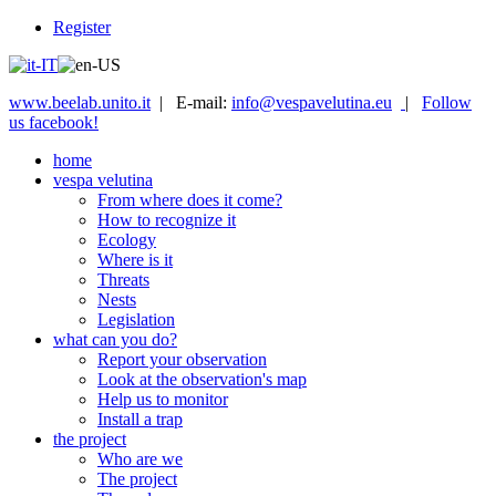
Register
www.beelab.unito.it
| E-mail:
info@vespavelutina.eu
|
Follow
us facebook!
home
vespa velutina
From where does it come?
How to recognize it
Ecology
Where is it
Threats
Nests
Legislation
what can you do?
Report your observation
Look at the observation's map
Help us to monitor
Install a trap
the project
Who are we
The project