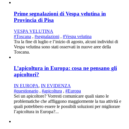
Prime segnalazioni di Vespa velutina in
Provincia di Pisa
VESPA VELUTINA
#Toscana
,
#segnalazioni
,
#Vespa velutina
Tra la fine di luglio e l’inizio di agosto, alcuni individui di
Vespa velutina sono stati osservati in nuove aree della
Toscana.
L’apicoltura in Europa: cosa ne pensano gli
apicoltori?
IN EUROPA
,
IN EVIDENZA
#questionario
,
#apicoltura
,
#Europa
Sei un apicoltore? Vorresti comunicare quali siano le
problematiche che affliggono maggiormente la tua attività e
quali potrebbero essere le possibili soluzioni per migliorare
l’apicoltura in Europa?...