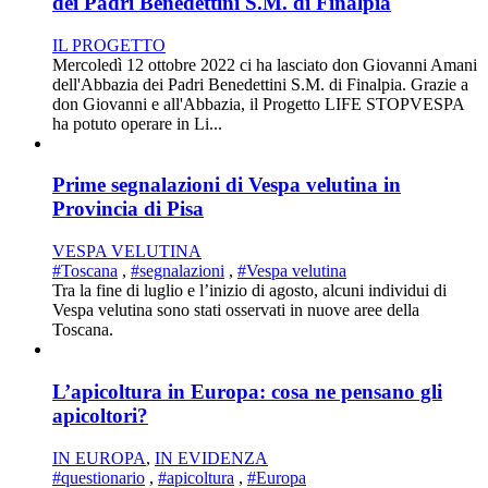
dei Padri Benedettini S.M. di Finalpia
IL PROGETTO
Mercoledì 12 ottobre 2022 ci ha lasciato don Giovanni Amani
dell'Abbazia dei Padri Benedettini S.M. di Finalpia. Grazie a
don Giovanni e all'Abbazia, il Progetto LIFE STOPVESPA
ha potuto operare in Li...
Prime segnalazioni di Vespa velutina in
Provincia di Pisa
VESPA VELUTINA
#Toscana
,
#segnalazioni
,
#Vespa velutina
Tra la fine di luglio e l’inizio di agosto, alcuni individui di
Vespa velutina sono stati osservati in nuove aree della
Toscana.
L’apicoltura in Europa: cosa ne pensano gli
apicoltori?
IN EUROPA
,
IN EVIDENZA
#questionario
,
#apicoltura
,
#Europa