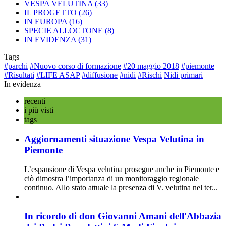
VESPA VELUTINA
(33)
IL PROGETTO
(26)
IN EUROPA
(16)
SPECIE ALLOCTONE
(8)
IN EVIDENZA
(31)
Tags
#parchi
#Nuovo corso di formazione
#20 maggio 2018
#piemonte
#Risultati
#LIFE ASAP
#diffusione
#nidi
#Rischi
Nidi primari
In evidenza
recenti
i più visti
tags
Aggiornamenti situazione Vespa Velutina in
Piemonte
L’espansione di Vespa velutina prosegue anche in Piemonte e
ciò dimostra l’importanza di un monitoraggio regionale
continuo. Allo stato attuale la presenza di V. velutina nel ter...
In ricordo di don Giovanni Amani dell'Abbazia