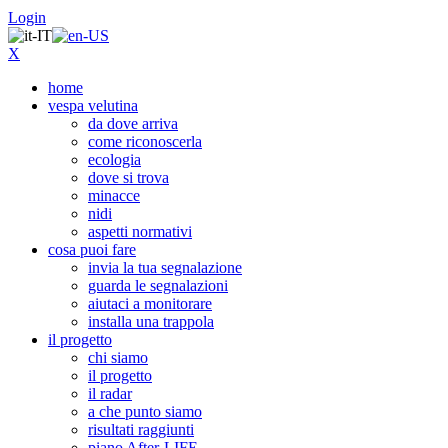
Login
X
home
vespa velutina
da dove arriva
come riconoscerla
ecologia
dove si trova
minacce
nidi
aspetti normativi
cosa puoi fare
invia la tua segnalazione
guarda le segnalazioni
aiutaci a monitorare
installa una trappola
il progetto
chi siamo
il progetto
il radar
a che punto siamo
risultati raggiunti
piano After-LIFE