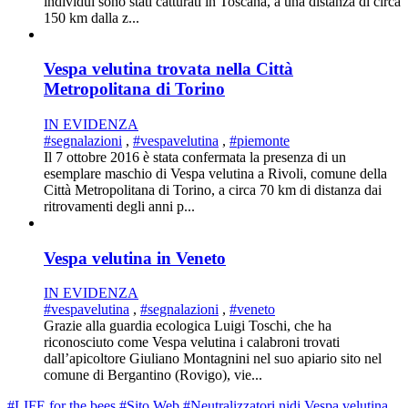
individui sono stati catturati in Toscana, a una distanza di circa
150 km dalla z...
Vespa velutina trovata nella Città
Metropolitana di Torino
IN EVIDENZA
#segnalazioni
,
#vespavelutina
,
#piemonte
Il 7 ottobre 2016 è stata confermata la presenza di un
esemplare maschio di Vespa velutina a Rivoli, comune della
Città Metropolitana di Torino, a circa 70 km di distanza dai
ritrovamenti degli anni p...
Vespa velutina in Veneto
IN EVIDENZA
#vespavelutina
,
#segnalazioni
,
#veneto
Grazie alla guardia ecologica Luigi Toschi, che ha
riconosciuto come Vespa velutina i calabroni trovati
dall’apicoltore Giuliano Montagnini nel suo apiario sito nel
comune di Bergantino (Rovigo), vie...
#LIFE for the bees
#Sito Web
#Neutralizzatori nidi Vespa velutina