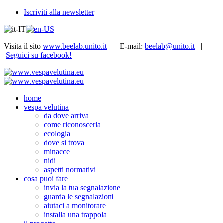
Iscriviti alla newsletter
Visita il sito
www.beelab.unito.it
| E-mail:
beelab@unito.it
|
Seguici su facebook!
home
vespa velutina
da dove arriva
come riconoscerla
ecologia
dove si trova
minacce
nidi
aspetti normativi
cosa puoi fare
invia la tua segnalazione
guarda le segnalazioni
aiutaci a monitorare
installa una trappola