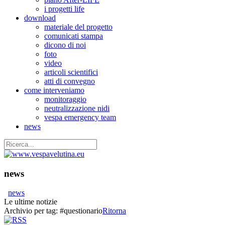
i progetti life
download
materiale del progetto
comunicati stampa
dicono di noi
foto
video
articoli scientifici
atti di convegno
come interveniamo
monitoraggio
neutralizzazione nidi
vespa emergency team
news
news
news
Le ultime notizie
Archivio per tag:
#questionario
Ritorna