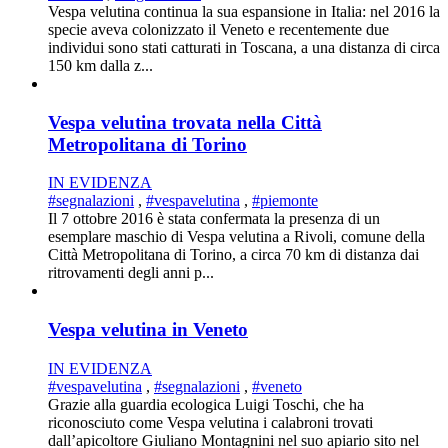
Vespa velutina continua la sua espansione in Italia: nel 2016 la
specie aveva colonizzato il Veneto e recentemente due
individui sono stati catturati in Toscana, a una distanza di circa
150 km dalla z...
Vespa velutina trovata nella Città
Metropolitana di Torino
IN EVIDENZA
#segnalazioni
,
#vespavelutina
,
#piemonte
Il 7 ottobre 2016 è stata confermata la presenza di un
esemplare maschio di Vespa velutina a Rivoli, comune della
Città Metropolitana di Torino, a circa 70 km di distanza dai
ritrovamenti degli anni p...
Vespa velutina in Veneto
IN EVIDENZA
#vespavelutina
,
#segnalazioni
,
#veneto
Grazie alla guardia ecologica Luigi Toschi, che ha
riconosciuto come Vespa velutina i calabroni trovati
dall’apicoltore Giuliano Montagnini nel suo apiario sito nel