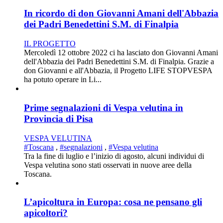
In ricordo di don Giovanni Amani dell'Abbazia
dei Padri Benedettini S.M. di Finalpia
IL PROGETTO
Mercoledì 12 ottobre 2022 ci ha lasciato don Giovanni Amani
dell'Abbazia dei Padri Benedettini S.M. di Finalpia. Grazie a
don Giovanni e all'Abbazia, il Progetto LIFE STOPVESPA
ha potuto operare in Li...
Prime segnalazioni di Vespa velutina in
Provincia di Pisa
VESPA VELUTINA
#Toscana
,
#segnalazioni
,
#Vespa velutina
Tra la fine di luglio e l’inizio di agosto, alcuni individui di
Vespa velutina sono stati osservati in nuove aree della
Toscana.
L’apicoltura in Europa: cosa ne pensano gli
apicoltori?