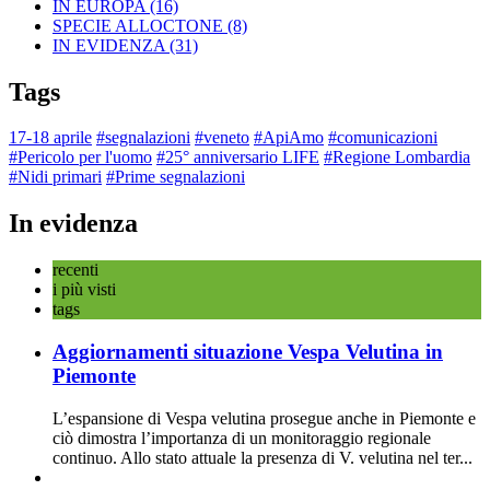
IN EUROPA
(16)
SPECIE ALLOCTONE
(8)
IN EVIDENZA
(31)
Tags
17-18 aprile
#segnalazioni
#veneto
#ApiAmo
#comunicazioni
#Pericolo per l'uomo
#25° anniversario LIFE
#Regione Lombardia
#Nidi primari
#Prime segnalazioni
In evidenza
recenti
i più visti
tags
Aggiornamenti situazione Vespa Velutina in
Piemonte
L’espansione di Vespa velutina prosegue anche in Piemonte e
ciò dimostra l’importanza di un monitoraggio regionale
continuo. Allo stato attuale la presenza di V. velutina nel ter...