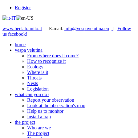
Register
www.beelab.unito.it
| E-mail:
info@vespavelutina.eu
|
Follow
us facebook!
home
vespa velutina
From where does it come?
How to recognize it
Ecology
Where is it
Threats
Nests
Legislation
what can you do?
Report your observation
Look at the observation's map
Help us to monitor
Install a trap
the project
Who are we
The project