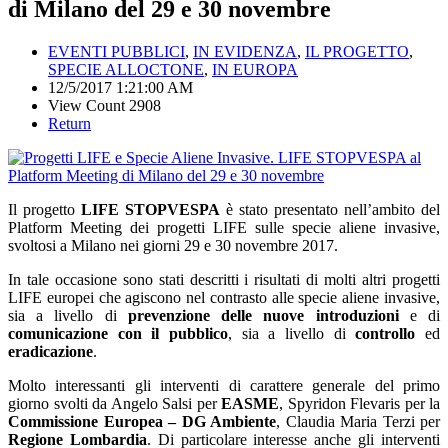
di Milano del 29 e 30 novembre
EVENTI PUBBLICI
,
IN EVIDENZA
,
IL PROGETTO
,
SPECIE ALLOCTONE
,
IN EUROPA
12/5/2017 1:21:00 AM
View Count 2908
Return
Il progetto
LIFE STOPVESPA
è stato presentato nell’ambito del
Platform Meeting dei progetti LIFE sulle specie aliene invasive,
svoltosi a Milano nei giorni 29 e 30 novembre 2017.
In tale occasione sono stati descritti i risultati di molti altri progetti
LIFE europei che agiscono nel contrasto alle specie aliene invasive,
sia a livello di
prevenzione
delle nuove introduzioni
e di
comunicazione con il pubblico
, sia a livello di
controllo
ed
eradicazione
.
Molto interessanti gli interventi di carattere generale del primo
giorno svolti da Angelo Salsi per
EASME
, Spyridon Flevaris per la
Commissione Europea – DG Ambiente
, Claudia Maria Terzi per
Regione Lombardia
. Di particolare interesse anche gli interventi