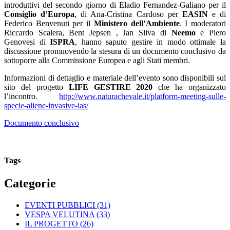
introduttivi del secondo giorno di Eladio Fernandez-Galiano per il
Consiglio d’Europa
, di Ana-Cristina Cardoso per
EASIN
e di
Federico Benvenuti per il
Ministero dell’Ambiente
. I moderatori
Riccardo Scalera, Bent Jepsen , Jan Sliva di
Neemo
e Piero
Genovesi di
ISPRA
, hanno saputo gestire in modo ottimale la
discussione promuovendo la stesura di un documento conclusivo da
sottoporre alla Commissione Europea e agli Stati membri.
Informazioni di dettaglio e materiale dell’evento sono disponibili sul
sito del progetto
LIFE GESTIRE 2020
che ha organizzato
l’incontro.
http://www.naturachevale.it/platform-meeting-sulle-
specie-aliene-invasive-ias/
Documento conclusivo
Tags
Categorie
EVENTI PUBBLICI
(31)
VESPA VELUTINA
(33)
IL PROGETTO
(26)