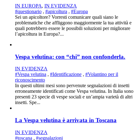
IN EUROPA
,
IN EVIDENZA
#questionario
,
#apicoltura
,
#Europa
Sei un apicoltore? Vorresti comunicare quali siano le
problematiche che affliggono maggiormente la tua attività e
quali potrebbero essere le possibili soluzioni per migliorare
l’apicoltura in Europa?...
Vespa velutina: con “chi” non confonderla.
IN EVIDENZA
#Vespa velutina
,
#Identificazione
,
#Volantino per il
riconoscimento
In questi ultimi mesi sono pervenute segnalazioni di insetti
erroneamente identificati come Vespa velutina. In Italia sono
presenti 23 specie di vespe sociali e un’ampia varietà di altri
insetti. Spe...
La Vespa velutina è arrivata in Toscana
IN EVIDENZA
#toscana
,
#segnalazioni