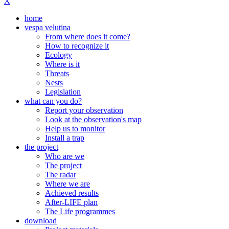
X
home
vespa velutina
From where does it come?
How to recognize it
Ecology
Where is it
Threats
Nests
Legislation
what can you do?
Report your observation
Look at the observation's map
Help us to monitor
Install a trap
the project
Who are we
The project
The radar
Where we are
Achieved results
After-LIFE plan
The Life programmes
download