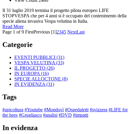
View Count 2486
Il 31 luglio 2019 termina il progetto pilota europeo LIFE
STOPVESPA che per 4 anni si è occupato del contenimento della
specie aliena invasiva Vespa velutina in Italia.
Read More
Page 1 of 9
First
Previous
[1]
2
3
4
5
Next
Last
Categorie
EVENTI PUBBLICI
(31)
VESPA VELUTINA
(33)
IL PROGETTO
(26)
IN EUROPA
(16)
SPECIE ALLOCTONE
(8)
IN EVIDENZA
(31)
Tags
#apicoltura
#Youtube
#Mondovì
#Ospedaletti
#svizzera
#LIFE for
the bees
#Grugliasco
#analisi
#DVD
#impatti
In evidenza