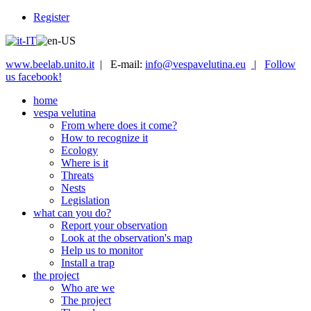
Register
www.beelab.unito.it
| E-mail:
info@vespavelutina.eu
|
Follow
us facebook!
home
vespa velutina
From where does it come?
How to recognize it
Ecology
Where is it
Threats
Nests
Legislation
what can you do?
Report your observation
Look at the observation's map
Help us to monitor
Install a trap
the project
Who are we
The project