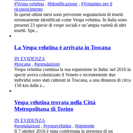
#Vespa velutina
,
#Identificazione
,
#Volantino per il
riconoscimento
In questi ultimi mesi sono pervenute segnalazioni di insetti
erroneamente identificati come Vespa velutina. In Italia sono
presenti 23 specie di vespe sociali e un’ampia varietà di altri
insetti. Spe...
La Vespa velutina è arrivata in Toscana
IN EVIDENZA
#toscana
,
#segnalazioni
Vespa velutina continua la sua espansione in Italia: nel 2016 la
specie aveva colonizzato il Veneto e recentemente due
individui sono stati catturati in Toscana, a una distanza di circa
150 km dalla z...
Vespa velutina trovata nella Città
Metropolitana di Torino
IN EVIDENZA
#segnalazioni
,
#vespavelutina
,
#piemonte
Il 7 ottobre 2016 è stata confermata la presenza di un