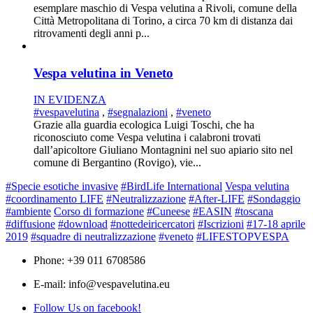
esemplare maschio di Vespa velutina a Rivoli, comune della
Città Metropolitana di Torino, a circa 70 km di distanza dai
ritrovamenti degli anni p...
Vespa velutina in Veneto
IN EVIDENZA
#vespavelutina
,
#segnalazioni
,
#veneto
Grazie alla guardia ecologica Luigi Toschi, che ha
riconosciuto come Vespa velutina i calabroni trovati
dall’apicoltore Giuliano Montagnini nel suo apiario sito nel
comune di Bergantino (Rovigo), vie...
#Specie esotiche invasive
#BirdLife International
Vespa velutina
#coordinamento LIFE
#Neutralizzazione
#After-LIFE
#Sondaggio
#ambiente
Corso di formazione
#Cuneese
#EASIN
#toscana
#diffusione
#download
#nottedeiricercatori
#Iscrizioni
#17-18 aprile
2019
#squadre di neutralizzazione
#veneto
#LIFESTOPVESPA
Phone: +39 011 6708586
E-mail: info@vespavelutina.eu
Follow Us on facebook!