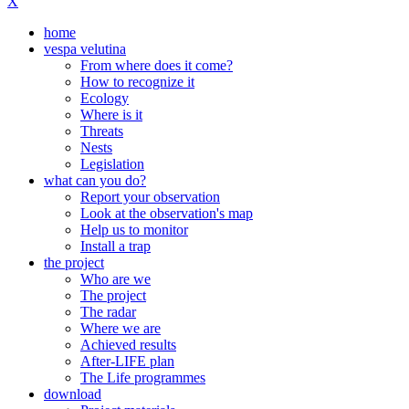
X
home
vespa velutina
From where does it come?
How to recognize it
Ecology
Where is it
Threats
Nests
Legislation
what can you do?
Report your observation
Look at the observation's map
Help us to monitor
Install a trap
the project
Who are we
The project
The radar
Where we are
Achieved results
After-LIFE plan
The Life programmes
download