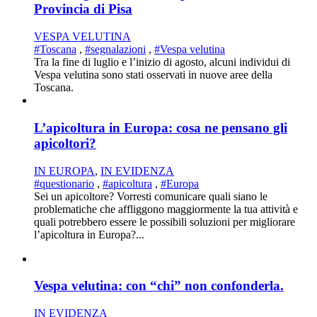
Provincia di Pisa
VESPA VELUTINA
#Toscana
,
#segnalazioni
,
#Vespa velutina
Tra la fine di luglio e l’inizio di agosto, alcuni individui di
Vespa velutina sono stati osservati in nuove aree della
Toscana.
L’apicoltura in Europa: cosa ne pensano gli
apicoltori?
IN EUROPA
,
IN EVIDENZA
#questionario
,
#apicoltura
,
#Europa
Sei un apicoltore? Vorresti comunicare quali siano le
problematiche che affliggono maggiormente la tua attività e
quali potrebbero essere le possibili soluzioni per migliorare
l’apicoltura in Europa?...
Vespa velutina: con “chi” non confonderla.
IN EVIDENZA