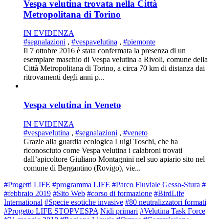
Vespa velutina trovata nella Città
Metropolitana di Torino
IN EVIDENZA
#segnalazioni
,
#vespavelutina
,
#piemonte
Il 7 ottobre 2016 è stata confermata la presenza di un
esemplare maschio di Vespa velutina a Rivoli, comune della
Città Metropolitana di Torino, a circa 70 km di distanza dai
ritrovamenti degli anni p...
Vespa velutina in Veneto
IN EVIDENZA
#vespavelutina
,
#segnalazioni
,
#veneto
Grazie alla guardia ecologica Luigi Toschi, che ha
riconosciuto come Vespa velutina i calabroni trovati
dall’apicoltore Giuliano Montagnini nel suo apiario sito nel
comune di Bergantino (Rovigo), vie...
#Progetti LIFE
#programma LIFE
#Parco Fluviale Gesso-Stura
#
#febbraio 2019
#Sito Web
#corso di formazione
#BirdLife
International
#Specie esotiche invasive
#80 neutralizzatori formati
#Progetto LIFE STOPVESPA
Nidi primari
#Velutina Task Force