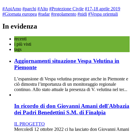
#ApiAmo
#parchi
#Alto
#Protezione Civile
#17-18 aprile 2019
#Giornata europea
#radar
#regolamento
#nidi
#Vespa orientali
In evidenza
recenti
i più visti
tags
Aggiornamenti situazione Vespa Velutina in
Piemonte
L’espansione di Vespa velutina prosegue anche in Piemonte e
ciò dimostra l’importanza di un monitoraggio regionale
continuo. Allo stato attuale la presenza di V. velutina nel ter...
In ricordo di don Giovanni Amani dell'Abbazia
dei Padri Benedettini S.M. di Finalpia
IL PROGETTO
Mercoledì 12 ottobre 2022 ci ha lasciato don Giovanni Amani