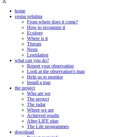
X
home
vespa velutina
From where does it come?
How to recognize it
Ecology
Where is it
Threats
Nests
Legislation
what can you do?
Report your observation
Look at the observation's map
Help us to monitor
Install a trap
the project
Who are we
The project
The radar
Where we are
Achieved results
After-LIFE plan
The Life programmes
download