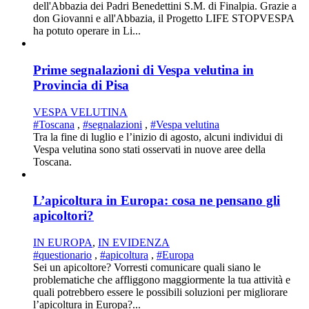
dell'Abbazia dei Padri Benedettini S.M. di Finalpia. Grazie a
don Giovanni e all'Abbazia, il Progetto LIFE STOPVESPA
ha potuto operare in Li...
Prime segnalazioni di Vespa velutina in
Provincia di Pisa
VESPA VELUTINA
#Toscana
,
#segnalazioni
,
#Vespa velutina
Tra la fine di luglio e l’inizio di agosto, alcuni individui di
Vespa velutina sono stati osservati in nuove aree della
Toscana.
L’apicoltura in Europa: cosa ne pensano gli
apicoltori?
IN EUROPA
,
IN EVIDENZA
#questionario
,
#apicoltura
,
#Europa
Sei un apicoltore? Vorresti comunicare quali siano le
problematiche che affliggono maggiormente la tua attività e
quali potrebbero essere le possibili soluzioni per migliorare
l’apicoltura in Europa?...