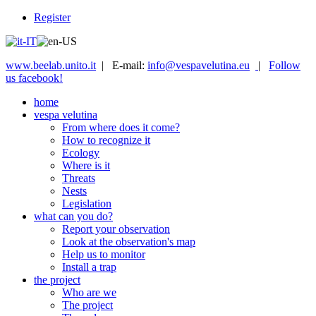
Register
www.beelab.unito.it
| E-mail:
info@vespavelutina.eu
|
Follow
us facebook!
home
vespa velutina
From where does it come?
How to recognize it
Ecology
Where is it
Threats
Nests
Legislation
what can you do?
Report your observation
Look at the observation's map
Help us to monitor
Install a trap
the project
Who are we
The project