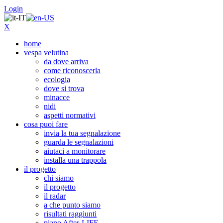
Login
X
home
vespa velutina
da dove arriva
come riconoscerla
ecologia
dove si trova
minacce
nidi
aspetti normativi
cosa puoi fare
invia la tua segnalazione
guarda le segnalazioni
aiutaci a monitorare
installa una trappola
il progetto
chi siamo
il progetto
il radar
a che punto siamo
risultati raggiunti
piano After-LIFE