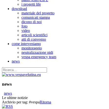
i progetti life
download
materiale del progetto
comunicati stampa
dicono di noi
foto
video
articoli scientifici
atti di convegno
come interveniamo
monitoraggio
neutralizzazione nidi
vespa emergency team
news
news
news
Le ultime notizie
Archivio per tag:
#vespa
Ritorna