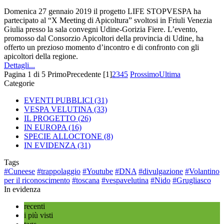
Domenica 27 gennaio 2019 il progetto LIFE STOPVESPA ha
partecipato al “X Meeting di Apicoltura” svoltosi in Friuli Venezia
Giulia presso la sala convegni Udine-Gorizia Fiere. L’evento,
promosso dal Consorzio Apicoltori della provincia di Udine, ha
offerto un prezioso momento d’incontro e di confronto con gli
apicoltori della regione.
Dettagli...
Pagina 1 di 5
Primo
Precedente
[1]
2
3
4
5
Prossimo
Ultima
Categorie
EVENTI PUBBLICI
(31)
VESPA VELUTINA
(33)
IL PROGETTO
(26)
IN EUROPA
(16)
SPECIE ALLOCTONE
(8)
IN EVIDENZA
(31)
Tags
#Cuneese
#trappolaggio
#Youtube
#DNA
#divulgazione
#Volantino
per il riconoscimento
#toscana
#vespavelutina
#Nido
#Grugliasco
In evidenza
recenti
i più visti