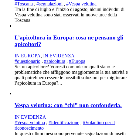
#Toscana
,
#segnalazioni
,
#Vespa velutina
Tra la fine di luglio e l’inizio di agosto, alcuni individui di
Vespa velutina sono stati osservati in nuove aree della
Toscana.
L’apicoltura in Europa: cosa ne pensano gli
apicoltori?
IN EUROPA
,
IN EVIDENZA
#questionario
,
#apicoltura
,
#Europa
Sei un apicoltore? Vorresti comunicare quali siano le
problematiche che affliggono maggiormente la tua attività e
quali potrebbero essere le possibili soluzioni per migliorare
l’apicoltura in Europa?...
Vespa velutina: con “chi” non confonderla.
IN EVIDENZA
#Vespa velutina
,
#Identificazione
,
#Volantino per il
riconoscimento
In questi ultimi mesi sono pervenute segnalazioni di insetti