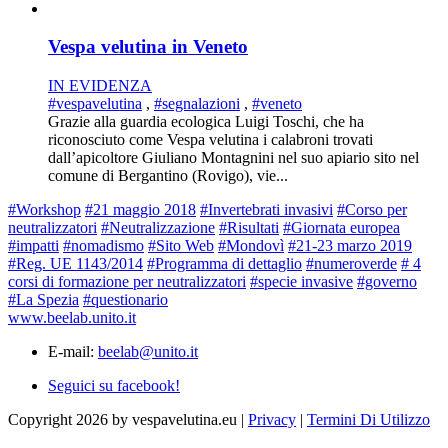
Vespa velutina in Veneto
IN EVIDENZA
#vespavelutina
,
#segnalazioni
,
#veneto
Grazie alla guardia ecologica Luigi Toschi, che ha
riconosciuto come Vespa velutina i calabroni trovati
dall’apicoltore Giuliano Montagnini nel suo apiario sito nel
comune di Bergantino (Rovigo), vie...
#Workshop
#21 maggio 2018
#Invertebrati invasivi
#Corso per
neutralizzatori
#Neutralizzazione
#Risultati
#Giornata europea
#impatti
#nomadismo
#Sito Web
#Mondovì
#21-23 marzo 2019
#Reg. UE 1143/2014
#Programma di dettaglio
#numeroverde
# 4
corsi di formazione per neutralizzatori
#specie invasive
#governo
#La Spezia
#questionario
www.beelab.unito.it
E-mail:
beelab@unito.it
Seguici su facebook!
Copyright 2026 by vespavelutina.eu
|
Privacy
|
Termini Di Utilizzo