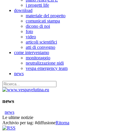
i progetti life
download
materiale del progetto
comunicati stampa
dicono di noi
foto
video
articoli scientifici
atti di convegno
come interveniamo
monitoraggio
neutralizzazione nidi
vespa emergency team
news
news
news
Le ultime notizie
Archivio per tag:
#diffusione
Ritorna