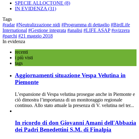
SPECIE ALLOCTONE
(8)
IN EVIDENZA
(31)
Tags
#radar
#Neutralizzazione nidi
#Programma di dettaglio
#BirdLife
International
#Gestione integrata
#analisi
#LIFE ASAP
#svizzera
#parchi
#21 maggio 2018
In evidenza
recenti
i più visti
tags
Aggiornamenti situazione Vespa Velutina in
Piemonte
L’espansione di Vespa velutina prosegue anche in Piemonte e
ciò dimostra l’importanza di un monitoraggio regionale
continuo. Allo stato attuale la presenza di V. velutina nel ter...
In ricordo di don Giovanni Amani dell'Abbazia
dei Padri Benedettini S.M. di Finalpia