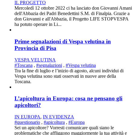
IL PROGETTO
Mercoledì 12 ottobre 2022 ci ha lasciato don Giovanni Amani
dell'Abbazia dei Padri Benedettini S.M. di Finalpia. Grazie a
don Giovanni e all'Abbazia, il Progetto LIFE STOPVESPA
ha potuto operare in Li...
Prime segnalazioni di Vespa velutina in
Provincia di Pisa
VESPA VELUTINA
#Toscana
,
#segnalazioni
,
#Vespa velutina
Tra la fine di luglio e l’inizio di agosto, alcuni individui di
Vespa velutina sono stati osservati in nuove aree della
Toscana.
L’apicoltura in Europa: cosa ne pensano gli
apicoltori?
IN EUROPA
,
IN EVIDENZA
#questionario
,
#apicoltura
,
#Europa
Sei un apicoltore? Vorresti comunicare quali siano le
problematiche che affliggono maggiormente la tua attività e