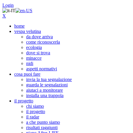
Login
X
home
vespa velutina
da dove arriva
come riconoscerla
ecologia
dove si trova
minacce
nidi
aspetti normativi
cosa puoi fare
invia la tua segnalazione
guarda le segnalazioni
aiutaci a monitorare
installa una trappola
il progetto
chi siamo
il progetto
il radar
a che punto siamo
risultati raggiunti
piano After-LIFE