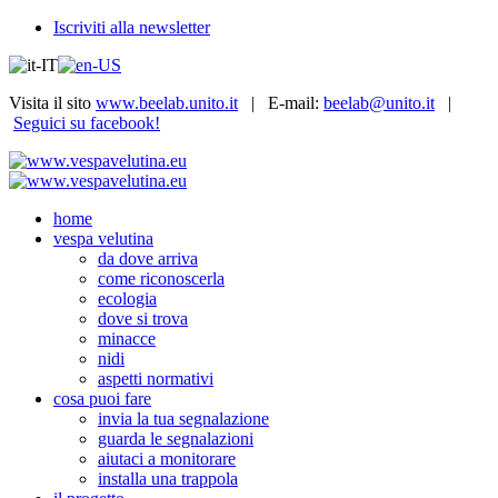
Iscriviti alla newsletter
Visita il sito
www.beelab.unito.it
| E-mail:
beelab@unito.it
|
Seguici su facebook!
home
vespa velutina
da dove arriva
come riconoscerla
ecologia
dove si trova
minacce
nidi
aspetti normativi
cosa puoi fare
invia la tua segnalazione
guarda le segnalazioni
aiutaci a monitorare
installa una trappola