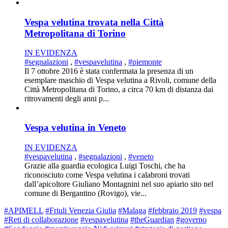
Vespa velutina trovata nella Città
Metropolitana di Torino
IN EVIDENZA
#segnalazioni
,
#vespavelutina
,
#piemonte
Il 7 ottobre 2016 è stata confermata la presenza di un
esemplare maschio di Vespa velutina a Rivoli, comune della
Città Metropolitana di Torino, a circa 70 km di distanza dai
ritrovamenti degli anni p...
Vespa velutina in Veneto
IN EVIDENZA
#vespavelutina
,
#segnalazioni
,
#veneto
Grazie alla guardia ecologica Luigi Toschi, che ha
riconosciuto come Vespa velutina i calabroni trovati
dall’apicoltore Giuliano Montagnini nel suo apiario sito nel
comune di Bergantino (Rovigo), vie...
#APIMELL
#Friuli Venezia Giulia
#Malaga
#febbraio 2019
#vespa
#Reti di collaborazione
#vespavelutina
#theGuardian
#governo