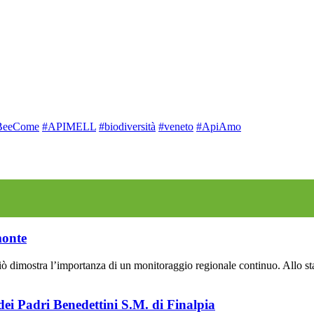
BeeCome
#APIMELL
#biodiversità
#veneto
#ApiAmo
monte
dimostra l’importanza di un monitoraggio regionale continuo. Allo stato 
ei Padri Benedettini S.M. di Finalpia