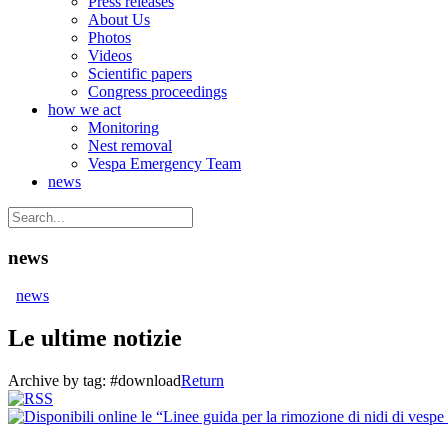
Press releases
About Us
Photos
Videos
Scientific papers
Congress proceedings
how we act
Monitoring
Nest removal
Vespa Emergency Team
news
news
news
Le ultime notizie
Archive by tag:
#download
Return