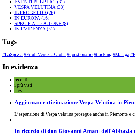
EVENTI PUBBLICI
(31)
VESPA VELUTINA
(33)
IL PROGETTO
(26)
IN EUROPA
(16)
SPECIE ALLOCTONE
(8)
IN EVIDENZA
(31)
Tags
#LaSpezia
#Friuli Venezia Giulia
#questionario
#tracking
#Malaga
#
In evidenza
recenti
i più visti
tags
Aggiornamenti situazione Vespa Velutina in Pie
L’espansione di Vespa velutina prosegue anche in Piemonte e ciò 
In ricordo di don Giovanni Amani dell'Abbazia d