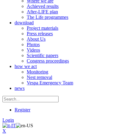
Where we are
Achieved results
After-LIFE plan
The Life programmes
download
Project materials
Press releases
About Us
Photos
Videos
Scientific papers
Congress proceedings
how we act
Monitoring
Nest removal
Vespa Emergency Team
news
Register
Login
X