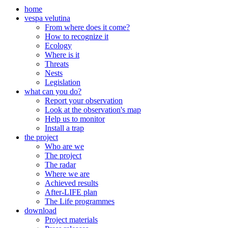
home
vespa velutina
From where does it come?
How to recognize it
Ecology
Where is it
Threats
Nests
Legislation
what can you do?
Report your observation
Look at the observation's map
Help us to monitor
Install a trap
the project
Who are we
The project
The radar
Where we are
Achieved results
After-LIFE plan
The Life programmes
download
Project materials