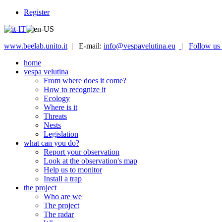
Register
www.beelab.unito.it
| E-mail:
info@vespavelutina.eu
|
Follow us
home
vespa velutina
From where does it come?
How to recognize it
Ecology
Where is it
Threats
Nests
Legislation
what can you do?
Report your observation
Look at the observation's map
Help us to monitor
Install a trap
the project
Who are we
The project
The radar