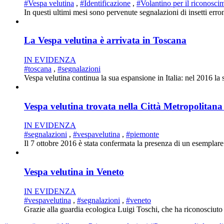
#Vespa velutina
,
#Identificazione
,
#Volantino per il riconosci
In questi ultimi mesi sono pervenute segnalazioni di insetti erron
La Vespa velutina è arrivata in Toscana
IN EVIDENZA
#toscana
,
#segnalazioni
Vespa velutina continua la sua espansione in Italia: nel 2016 la 
Vespa velutina trovata nella Città Metropolitana
IN EVIDENZA
#segnalazioni
,
#vespavelutina
,
#piemonte
Il 7 ottobre 2016 è stata confermata la presenza di un esemplare
Vespa velutina in Veneto
IN EVIDENZA
#vespavelutina
,
#segnalazioni
,
#veneto
Grazie alla guardia ecologica Luigi Toschi, che ha riconosciuto