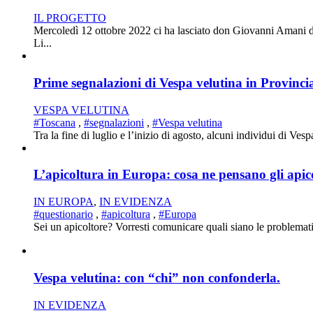
IL PROGETTO
Mercoledì 12 ottobre 2022 ci ha lasciato don Giovanni Amani d
Li...
Prime segnalazioni di Vespa velutina in Provincia
VESPA VELUTINA
#Toscana
,
#segnalazioni
,
#Vespa velutina
Tra la fine di luglio e l’inizio di agosto, alcuni individui di Ves
L’apicoltura in Europa: cosa ne pensano gli apic
IN EUROPA
,
IN EVIDENZA
#questionario
,
#apicoltura
,
#Europa
Sei un apicoltore? Vorresti comunicare quali siano le problematic
Vespa velutina: con “chi” non confonderla.
IN EVIDENZA