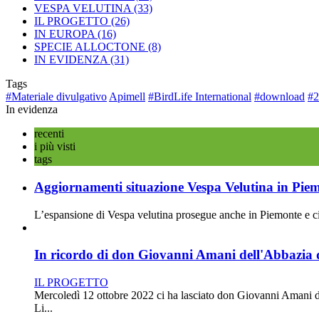
VESPA VELUTINA
(33)
IL PROGETTO
(26)
IN EUROPA
(16)
SPECIE ALLOCTONE
(8)
IN EVIDENZA
(31)
Tags
#Materiale divulgativo
Apimell
#BirdLife International
#download
#2
In evidenza
recenti
i più visti
tags
Aggiornamenti situazione Vespa Velutina in Pie
L’espansione di Vespa velutina prosegue anche in Piemonte e ciò 
In ricordo di don Giovanni Amani dell'Abbazia d
IL PROGETTO
Mercoledì 12 ottobre 2022 ci ha lasciato don Giovanni Amani d
Li...