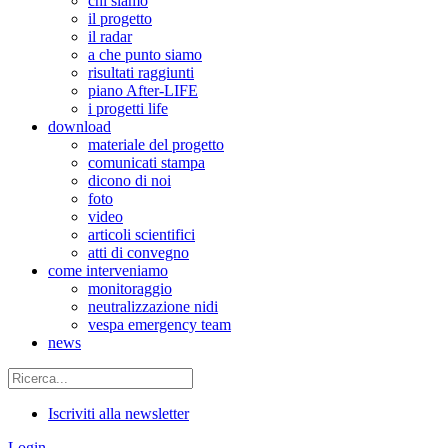
chi siamo
il progetto
il radar
a che punto siamo
risultati raggiunti
piano After-LIFE
i progetti life
download
materiale del progetto
comunicati stampa
dicono di noi
foto
video
articoli scientifici
atti di convegno
come interveniamo
monitoraggio
neutralizzazione nidi
vespa emergency team
news
Iscriviti alla newsletter
Login