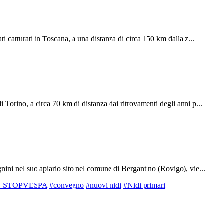
i catturati in Toscana, a una distanza di circa 150 km dalla z...
 Torino, a circa 70 km di distanza dai ritrovamenti degli anni p...
nini nel suo apiario sito nel comune di Bergantino (Rovigo), vie...
FE STOPVESPA
#convegno
#nuovi nidi
#Nidi primari