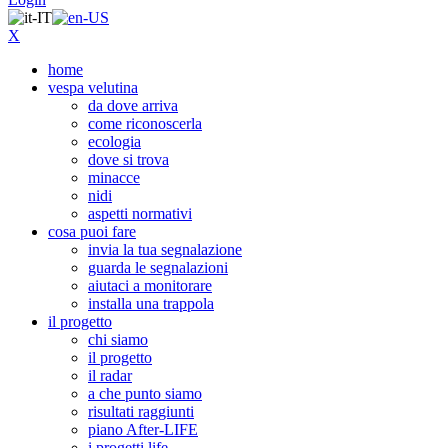
X
home
vespa velutina
da dove arriva
come riconoscerla
ecologia
dove si trova
minacce
nidi
aspetti normativi
cosa puoi fare
invia la tua segnalazione
guarda le segnalazioni
aiutaci a monitorare
installa una trappola
il progetto
chi siamo
il progetto
il radar
a che punto siamo
risultati raggiunti
piano After-LIFE
i progetti life