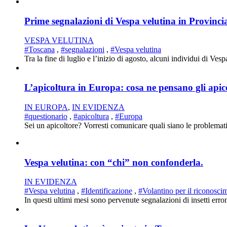
Prime segnalazioni di Vespa velutina in Provincia
VESPA VELUTINA
#Toscana
,
#segnalazioni
,
#Vespa velutina
Tra la fine di luglio e l’inizio di agosto, alcuni individui di Ves
L’apicoltura in Europa: cosa ne pensano gli apic
IN EUROPA
,
IN EVIDENZA
#questionario
,
#apicoltura
,
#Europa
Sei un apicoltore? Vorresti comunicare quali siano le problematic
Vespa velutina: con “chi” non confonderla.
IN EVIDENZA
#Vespa velutina
,
#Identificazione
,
#Volantino per il riconosci
In questi ultimi mesi sono pervenute segnalazioni di insetti erron