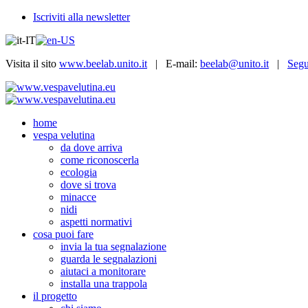
Iscriviti alla newsletter
Visita il sito
www.beelab.unito.it
| E-mail:
beelab@unito.it
|
Segu
home
vespa velutina
da dove arriva
come riconoscerla
ecologia
dove si trova
minacce
nidi
aspetti normativi
cosa puoi fare
invia la tua segnalazione
guarda le segnalazioni
aiutaci a monitorare
installa una trappola
il progetto