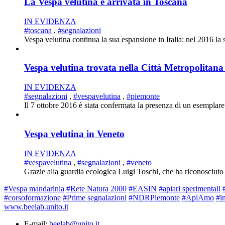
La Vespa velutina è arrivata in Toscana
IN EVIDENZA
#toscana
,
#segnalazioni
Vespa velutina continua la sua espansione in Italia: nel 2016 la 
Vespa velutina trovata nella Città Metropolitana
IN EVIDENZA
#segnalazioni
,
#vespavelutina
,
#piemonte
Il 7 ottobre 2016 è stata confermata la presenza di un esemplare
Vespa velutina in Veneto
IN EVIDENZA
#vespavelutina
,
#segnalazioni
,
#veneto
Grazie alla guardia ecologica Luigi Toschi, che ha riconosciuto
#Vespa mandarinia
#Rete Natura 2000
#EASIN
#apiari sperimentali
#corsoformazione
#Prime segnalazioni
#NDRPiemonte
#ApiAmo
#i
www.beelab.unito.it
E-mail:
beelab@unito.it