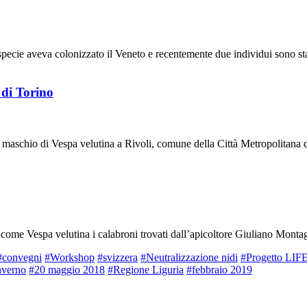
specie aveva colonizzato il Veneto e recentemente due individui sono stat
 di Torino
 maschio di Vespa velutina a Rivoli, comune della Città Metropolitana di
 come Vespa velutina i calabroni trovati dall’apicoltore Giuliano Montag
#convegni
#Workshop
#svizzera
#Neutralizzazione nidi
#Progetto LI
nverno
#20 maggio 2018
#Regione Liguria
#febbraio 2019