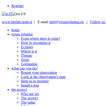
Register
www.beelab.unito.it
| E-mail:
info@vespavelutina.eu
|
Follow us
home
vespa velutina
From where does it come?
How to recognize it
Ecology
Where is it
Threats
Nests
Legislation
what can you do?
Report your observation
Look at the observation's map
Help us to monitor
Install a trap
the project
Who are we
The project
The radar