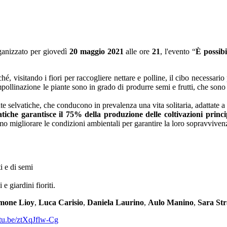
anizzato per giovedì
20 maggio 2021
alle ore
21
, l'evento “
È possib
hé, visitando i fiori per raccogliere nettare e polline, il cibo necessario 
impollinazione le piante sono in grado di produrre semi e frutti, che son
te selvatiche, che conducono in prevalenza una vita solitaria, adattate a 
atiche garantisce il 75% della produzione delle coltivazioni princi
iamo migliorare le condizioni ambientali per garantire la loro sopravviven
i e di semi
 giardini fioriti.
mone Lioy
,
Luca Carisio
,
Daniela Laurino
,
Aulo Manino
,
Sara Str
utu.be/ztXqJflw-Cg