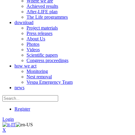
Where we are
Achieved results
After-LIFE plan
The Life programmes
download
Project materials
Press releases
About Us
Photos
Videos
Scientific papers
Congress proceedings
how we act
Monitoring
Nest removal
Vespa Emergency Team
news
Register
Login
X