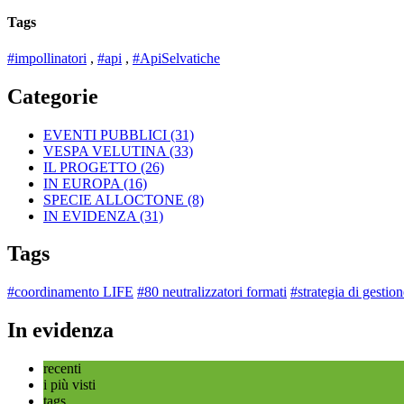
Tags
#impollinatori
,
#api
,
#ApiSelvatiche
Categorie
EVENTI PUBBLICI
(31)
VESPA VELUTINA
(33)
IL PROGETTO
(26)
IN EUROPA
(16)
SPECIE ALLOCTONE
(8)
IN EVIDENZA
(31)
Tags
#coordinamento LIFE
#80 neutralizzatori formati
#strategia di gestion
In evidenza
recenti
i più visti
tags