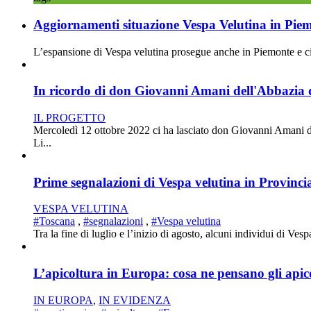
Aggiornamenti situazione Vespa Velutina in Pie
L’espansione di Vespa velutina prosegue anche in Piemonte e ciò 
In ricordo di don Giovanni Amani dell'Abbazia d
IL PROGETTO
Mercoledì 12 ottobre 2022 ci ha lasciato don Giovanni Amani d
Li...
Prime segnalazioni di Vespa velutina in Provincia
VESPA VELUTINA
#Toscana
,
#segnalazioni
,
#Vespa velutina
Tra la fine di luglio e l’inizio di agosto, alcuni individui di Ves
L’apicoltura in Europa: cosa ne pensano gli apic
IN EUROPA
,
IN EVIDENZA