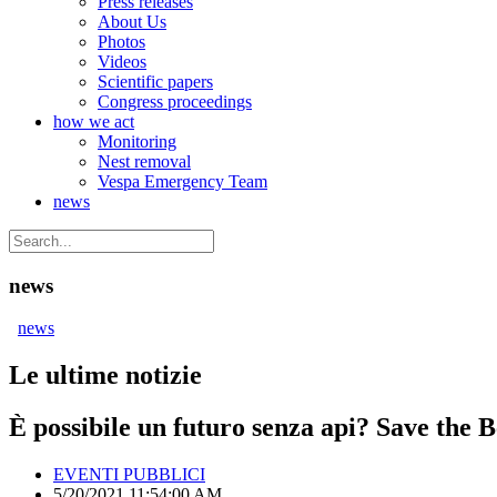
Press releases
About Us
Photos
Videos
Scientific papers
Congress proceedings
how we act
Monitoring
Nest removal
Vespa Emergency Team
news
news
news
Le ultime notizie
È possibile un futuro senza api? Save the B
EVENTI PUBBLICI
5/20/2021 11:54:00 AM