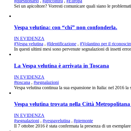
#questionario
,
#apicoltura
,
#Europa
Sei un apicoltore? Vorresti comunicare quali siano le problematic
Vespa velutina: con “chi” non confonderla.
IN EVIDENZA
#Vespa velutina
,
#Identificazione
,
#Volantino per il riconosci
In questi ultimi mesi sono pervenute segnalazioni di insetti erron
La Vespa velutina è arrivata in Toscana
IN EVIDENZA
#toscana
,
#segnalazioni
Vespa velutina continua la sua espansione in Italia: nel 2016 la 
Vespa velutina trovata nella Città Metropolitana
IN EVIDENZA
#segnalazioni
,
#vespavelutina
,
#piemonte
Il 7 ottobre 2016 è stata confermata la presenza di un esemplare