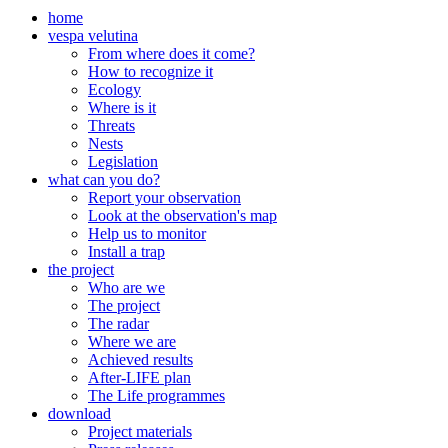
home
vespa velutina
From where does it come?
How to recognize it
Ecology
Where is it
Threats
Nests
Legislation
what can you do?
Report your observation
Look at the observation's map
Help us to monitor
Install a trap
the project
Who are we
The project
The radar
Where we are
Achieved results
After-LIFE plan
The Life programmes
download
Project materials