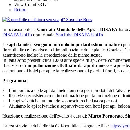
View Count 3317
Return
In occasione della
Giornata Mondiale delle Api
, il
DISAFA
ha org
DISAFA UniTo
e sul canale
YouTube DISAFA UniTo
.
Le api da miele svolgono un ruolo importantissimo in natura
perc
fiore all’altro e favoriscono l’impollinazione delle piante. Grazie all’
garantiscono inoltre la riproduzione delle piante stesse.
In Italia sono presenti circa 1.000 altre specie di api, dette comunemen
Il servizio di
impollinazione
effettuato da api da miele e api selv
costruzione di hotel per api e la realizzazione di giardini fioriti, poss
Programma
:
• L’importanza delle api da miele non solo per i prodotti dell’alveare
• Il servizio ecosistemico di impollinazione per la produzione di frutt
• Le api selvatiche, un mondo sconosciuto che lavora per noi
• Aiutiamo le api selvatiche a sopravvivere con hotel per api, balconi e
Ideazione e realizzazione dell'evento a cura di:
Marco Porporato
,
Si
La registrazione della diretta è disponibile al seguente link:
https://yo