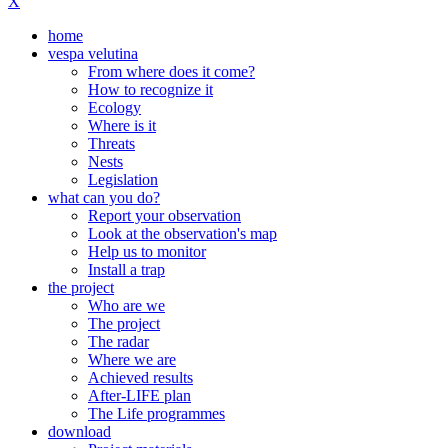
X
home
vespa velutina
From where does it come?
How to recognize it
Ecology
Where is it
Threats
Nests
Legislation
what can you do?
Report your observation
Look at the observation's map
Help us to monitor
Install a trap
the project
Who are we
The project
The radar
Where we are
Achieved results
After-LIFE plan
The Life programmes
download