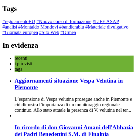
Tags
#regolamentoEU
#Nuovo corso di formazione
#LIFE ASAP
#analisi
#Montaldo Mondovì
#bandierablu
#Materiale divulgativo
#Giornata europea
#Sito Web
#Ormea
In evidenza
recenti
i più visti
tags
Aggiornamenti situazione Vespa Velutina in
Piemonte
L’espansione di Vespa velutina prosegue anche in Piemonte e
ciò dimostra l’importanza di un monitoraggio regionale
continuo. Allo stato attuale la presenza di V. velutina nel ter...
In ricordo di don Giovanni Amani dell'Abbazia
dei Padri Benedettini S.M. di Finalpia