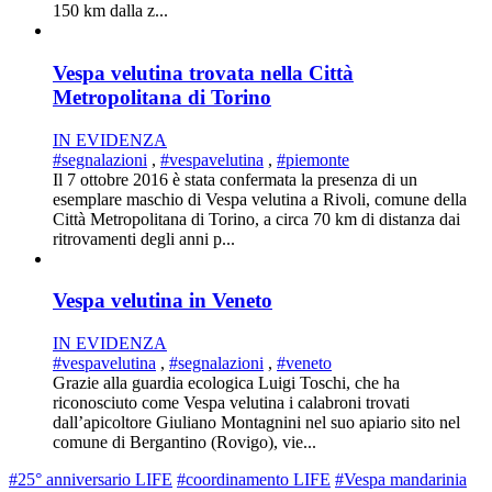
150 km dalla z...
Vespa velutina trovata nella Città
Metropolitana di Torino
IN EVIDENZA
#segnalazioni
,
#vespavelutina
,
#piemonte
Il 7 ottobre 2016 è stata confermata la presenza di un
esemplare maschio di Vespa velutina a Rivoli, comune della
Città Metropolitana di Torino, a circa 70 km di distanza dai
ritrovamenti degli anni p...
Vespa velutina in Veneto
IN EVIDENZA
#vespavelutina
,
#segnalazioni
,
#veneto
Grazie alla guardia ecologica Luigi Toschi, che ha
riconosciuto come Vespa velutina i calabroni trovati
dall’apicoltore Giuliano Montagnini nel suo apiario sito nel
comune di Bergantino (Rovigo), vie...
#25° anniversario LIFE
#coordinamento LIFE
#Vespa mandarinia