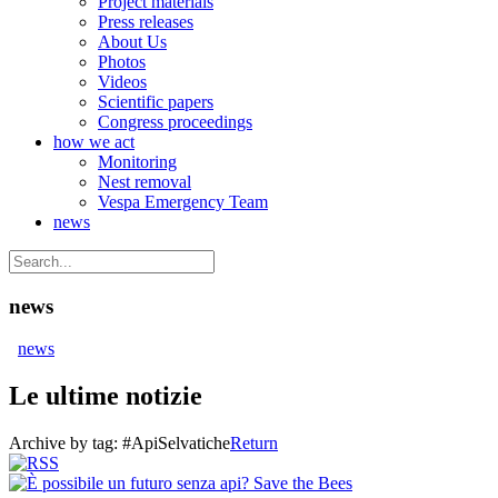
Project materials
Press releases
About Us
Photos
Videos
Scientific papers
Congress proceedings
how we act
Monitoring
Nest removal
Vespa Emergency Team
news
news
news
Le ultime notizie
Archive by tag:
#ApiSelvatiche
Return