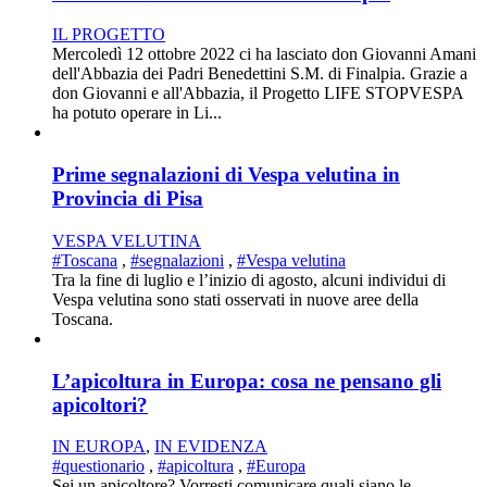
IL PROGETTO
Mercoledì 12 ottobre 2022 ci ha lasciato don Giovanni Amani
dell'Abbazia dei Padri Benedettini S.M. di Finalpia. Grazie a
don Giovanni e all'Abbazia, il Progetto LIFE STOPVESPA
ha potuto operare in Li...
Prime segnalazioni di Vespa velutina in
Provincia di Pisa
VESPA VELUTINA
#Toscana
,
#segnalazioni
,
#Vespa velutina
Tra la fine di luglio e l’inizio di agosto, alcuni individui di
Vespa velutina sono stati osservati in nuove aree della
Toscana.
L’apicoltura in Europa: cosa ne pensano gli
apicoltori?
IN EUROPA
,
IN EVIDENZA
#questionario
,
#apicoltura
,
#Europa
Sei un apicoltore? Vorresti comunicare quali siano le