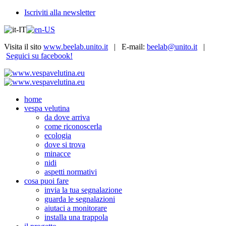
Iscriviti alla newsletter
Visita il sito
www.beelab.unito.it
| E-mail:
beelab@unito.it
|
Seguici su facebook!
home
vespa velutina
da dove arriva
come riconoscerla
ecologia
dove si trova
minacce
nidi
aspetti normativi
cosa puoi fare
invia la tua segnalazione
guarda le segnalazioni
aiutaci a monitorare
installa una trappola