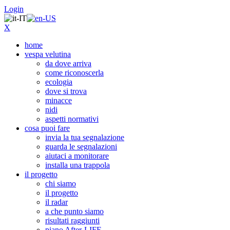
Login
X
home
vespa velutina
da dove arriva
come riconoscerla
ecologia
dove si trova
minacce
nidi
aspetti normativi
cosa puoi fare
invia la tua segnalazione
guarda le segnalazioni
aiutaci a monitorare
installa una trappola
il progetto
chi siamo
il progetto
il radar
a che punto siamo
risultati raggiunti
piano After-LIFE