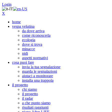
Login
X
home
vespa velutina
da dove arriva
come riconoscerla
ecologia
dove si trova
minacce
nidi
aspetti normativi
cosa puoi fare
invia la tua segnalazione
guarda le segnalazioni
aiutaci a monitorare
installa una trappola
il progetto
chi siamo
il progetto
il radar
a che punto siamo
risultati raggiunti
piano After-LIFE