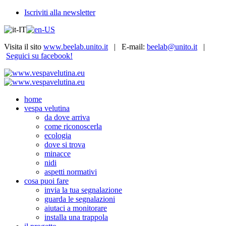
Iscriviti alla newsletter
Visita il sito
www.beelab.unito.it
| E-mail:
beelab@unito.it
|
Seguici su facebook!
home
vespa velutina
da dove arriva
come riconoscerla
ecologia
dove si trova
minacce
nidi
aspetti normativi
cosa puoi fare
invia la tua segnalazione
guarda le segnalazioni
aiutaci a monitorare
installa una trappola