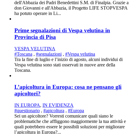
dell'Abbazia dei Padri Benedettini S.M. di Finalpia. Grazie a
don Giovanni e all'Abbazia, il Progetto LIFE STOPVESPA
ha potuto operare in Li...
Prime segnalazioni di Vespa velutina in
Provincia di Pisa
VESPA VELUTINA
#Toscana
,
#segnalazioni
,
#Vespa velutina
Tra la fine di luglio e l’inizio di agosto, alcuni individui di
Vespa velutina sono stati osservati in nuove aree della
Toscana.
L’apicoltura in Europa: cosa ne pensano gli
apicoltori?
IN EUROPA
,
IN EVIDENZA
#questionario
,
#apicoltura
,
#Europa
Sei un apicoltore? Vorresti comunicare quali siano le
problematiche che affliggono maggiormente la tua attività e
quali potrebbero essere le possibili soluzioni per migliorare
l’apicoltura in Europa?...