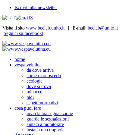
Iscriviti alla newsletter
Visita il sito
www.beelab.unito.it
| E-mail:
beelab@unito.it
|
Seguici su facebook!
home
vespa velutina
da dove arriva
come riconoscerla
ecologia
dove si trova
minacce
nidi
aspetti normativi
cosa puoi fare
invia la tua segnalazione
guarda le segnalazioni
aiutaci a monitorare
installa una trappola