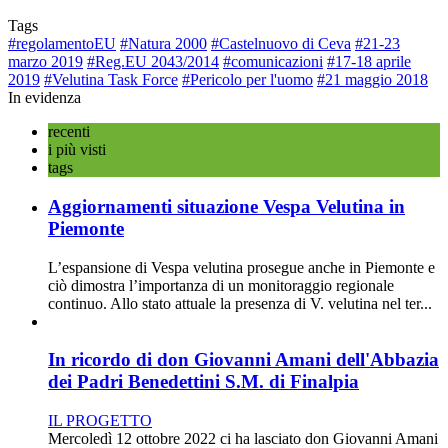
Tags
#regolamentoEU
#Natura 2000
#Castelnuovo di Ceva
#21-23
marzo 2019
#Reg.EU 2043/2014
#comunicazioni
#17-18 aprile
2019
#Velutina Task Force
#Pericolo per l'uomo
#21 maggio 2018
In evidenza
recenti
i più visti
tags
Aggiornamenti situazione Vespa Velutina in
Piemonte
L’espansione di Vespa velutina prosegue anche in Piemonte e
ciò dimostra l’importanza di un monitoraggio regionale
continuo. Allo stato attuale la presenza di V. velutina nel ter...
In ricordo di don Giovanni Amani dell'Abbazia
dei Padri Benedettini S.M. di Finalpia
IL PROGETTO
Mercoledì 12 ottobre 2022 ci ha lasciato don Giovanni Amani