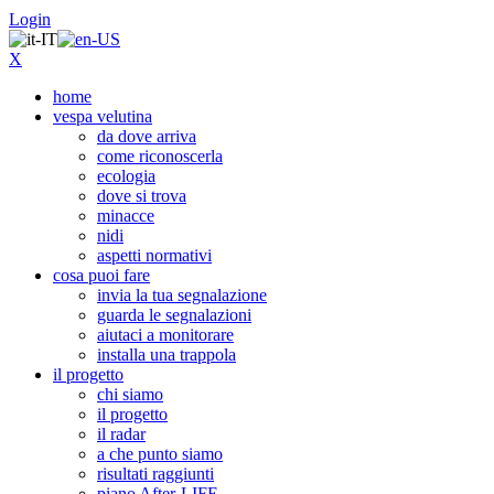
Login
X
home
vespa velutina
da dove arriva
come riconoscerla
ecologia
dove si trova
minacce
nidi
aspetti normativi
cosa puoi fare
invia la tua segnalazione
guarda le segnalazioni
aiutaci a monitorare
installa una trappola
il progetto
chi siamo
il progetto
il radar
a che punto siamo
risultati raggiunti
piano After-LIFE