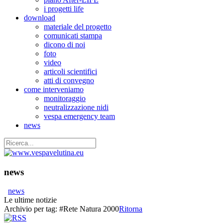
i progetti life
download
materiale del progetto
comunicati stampa
dicono di noi
foto
video
articoli scientifici
atti di convegno
come interveniamo
monitoraggio
neutralizzazione nidi
vespa emergency team
news
news
news
Le ultime notizie
Archivio per tag:
#Rete Natura 2000
Ritorna