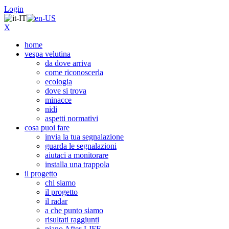
Login
X
home
vespa velutina
da dove arriva
come riconoscerla
ecologia
dove si trova
minacce
nidi
aspetti normativi
cosa puoi fare
invia la tua segnalazione
guarda le segnalazioni
aiutaci a monitorare
installa una trappola
il progetto
chi siamo
il progetto
il radar
a che punto siamo
risultati raggiunti
piano After-LIFE