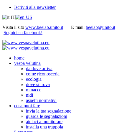
Iscriviti alla newsletter
Visita il sito
www.beelab.unito.it
| E-mail:
beelab@unito.it
|
Seguici su facebook!
home
vespa velutina
da dove arriva
come riconoscerla
ecologia
dove si trova
minacce
nidi
aspetti normativi
cosa puoi fare
invia la tua segnalazione
guarda le segnalazioni
aiutaci a monitorare
installa una trappola