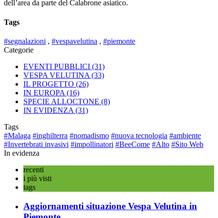
dell’area da parte del Calabrone asiatico.
Tags
#segnalazioni
,
#vespavelutina
,
#piemonte
Categorie
EVENTI PUBBLICI
(31)
VESPA VELUTINA
(33)
IL PROGETTO
(26)
IN EUROPA
(16)
SPECIE ALLOCTONE
(8)
IN EVIDENZA
(31)
Tags
#Malaga
#inghilterra
#nomadismo
#nuova tecnologia
#ambiente
#Invertebrati invasivi
#impollinatori
#BeeCome
#Alto
#Sito Web
In evidenza
recenti
i più visti
tags
Aggiornamenti situazione Vespa Velutina in
Piemonte