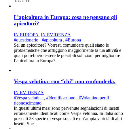
Toscana.
L’apicoltura in Europa: cosa ne pensano gli
apicoltori?
IN EUROPA
,
IN EVIDENZA
#questionario
,
#apicoltura
,
#Europa
Sei un apicoltore? Vorresti comunicare quali siano le
problematiche che affliggono maggiormente la tua attività e
quali potrebbero essere le possibili soluzioni per migliorare
l’apicoltura in Europa?...
Vespa velutina: con “chi” non confonderla.
IN EVIDENZA
#Vespa velutina
,
#Identificazione
,
#Volantino per il
riconoscimento
In questi ultimi mesi sono pervenute segnalazioni di insetti
erroneamente identificati come Vespa velutina. In Italia sono
presenti 23 specie di vespe sociali e un’ampia varietà di altri
insetti. Spe...