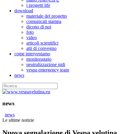
i progetti life
download
materiale del progetto
comunicati stampa
dicono di noi
foto
video
articoli scientifici
atti di convegno
come interveniamo
monitoraggio
neutralizzazione nidi
vespa emergency team
news
news
news
Le ultime notizie
Nuova segnalazione di Vespa velutina