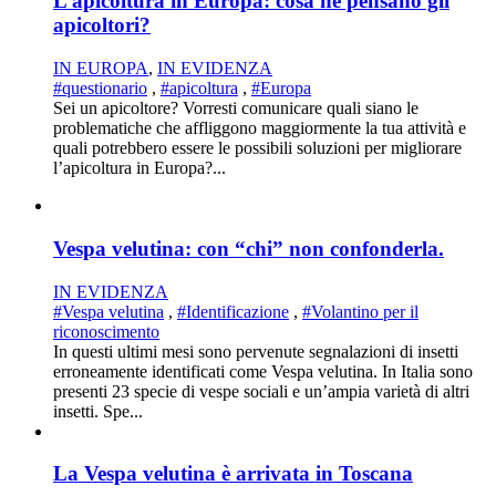
L’apicoltura in Europa: cosa ne pensano gli
apicoltori?
IN EUROPA
,
IN EVIDENZA
#questionario
,
#apicoltura
,
#Europa
Sei un apicoltore? Vorresti comunicare quali siano le
problematiche che affliggono maggiormente la tua attività e
quali potrebbero essere le possibili soluzioni per migliorare
l’apicoltura in Europa?...
Vespa velutina: con “chi” non confonderla.
IN EVIDENZA
#Vespa velutina
,
#Identificazione
,
#Volantino per il
riconoscimento
In questi ultimi mesi sono pervenute segnalazioni di insetti
erroneamente identificati come Vespa velutina. In Italia sono
presenti 23 specie di vespe sociali e un’ampia varietà di altri
insetti. Spe...
La Vespa velutina è arrivata in Toscana