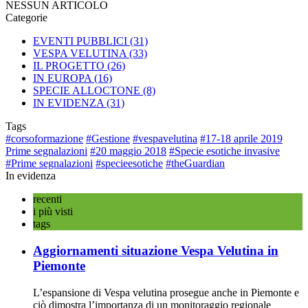
NESSUN ARTICOLO
Categorie
EVENTI PUBBLICI
(31)
VESPA VELUTINA
(33)
IL PROGETTO
(26)
IN EUROPA
(16)
SPECIE ALLOCTONE
(8)
IN EVIDENZA
(31)
Tags
#corsoformazione
#Gestione
#vespavelutina
#17-18 aprile 2019
Prime segnalazioni
#20 maggio 2018
#Specie esotiche invasive
#Prime segnalazioni
#specieesotiche
#theGuardian
In evidenza
recenti
i più visti
tags
Aggiornamenti situazione Vespa Velutina in
Piemonte
L’espansione di Vespa velutina prosegue anche in Piemonte e
ciò dimostra l’importanza di un monitoraggio regionale