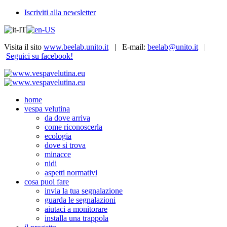
Iscriviti alla newsletter
Visita il sito
www.beelab.unito.it
| E-mail:
beelab@unito.it
|
Seguici su facebook!
home
vespa velutina
da dove arriva
come riconoscerla
ecologia
dove si trova
minacce
nidi
aspetti normativi
cosa puoi fare
invia la tua segnalazione
guarda le segnalazioni
aiutaci a monitorare
installa una trappola