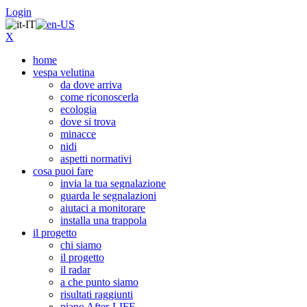
Login
X
home
vespa velutina
da dove arriva
come riconoscerla
ecologia
dove si trova
minacce
nidi
aspetti normativi
cosa puoi fare
invia la tua segnalazione
guarda le segnalazioni
aiutaci a monitorare
installa una trappola
il progetto
chi siamo
il progetto
il radar
a che punto siamo
risultati raggiunti
piano After-LIFE