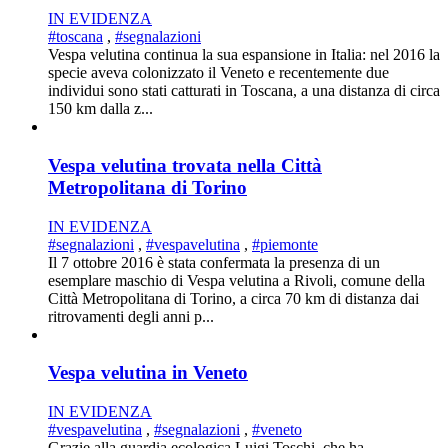
IN EVIDENZA
#toscana
,
#segnalazioni
Vespa velutina continua la sua espansione in Italia: nel 2016 la
specie aveva colonizzato il Veneto e recentemente due
individui sono stati catturati in Toscana, a una distanza di circa
150 km dalla z...
Vespa velutina trovata nella Città
Metropolitana di Torino
IN EVIDENZA
#segnalazioni
,
#vespavelutina
,
#piemonte
Il 7 ottobre 2016 è stata confermata la presenza di un
esemplare maschio di Vespa velutina a Rivoli, comune della
Città Metropolitana di Torino, a circa 70 km di distanza dai
ritrovamenti degli anni p...
Vespa velutina in Veneto
IN EVIDENZA
#vespavelutina
,
#segnalazioni
,
#veneto
Grazie alla guardia ecologica Luigi Toschi, che ha