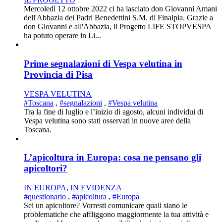
Mercoledì 12 ottobre 2022 ci ha lasciato don Giovanni Amani
dell'Abbazia dei Padri Benedettini S.M. di Finalpia. Grazie a
don Giovanni e all'Abbazia, il Progetto LIFE STOPVESPA
ha potuto operare in Li...
Prime segnalazioni di Vespa velutina in
Provincia di Pisa
VESPA VELUTINA
#Toscana
,
#segnalazioni
,
#Vespa velutina
Tra la fine di luglio e l’inizio di agosto, alcuni individui di
Vespa velutina sono stati osservati in nuove aree della
Toscana.
L’apicoltura in Europa: cosa ne pensano gli
apicoltori?
IN EUROPA
,
IN EVIDENZA
#questionario
,
#apicoltura
,
#Europa
Sei un apicoltore? Vorresti comunicare quali siano le
problematiche che affliggono maggiormente la tua attività e