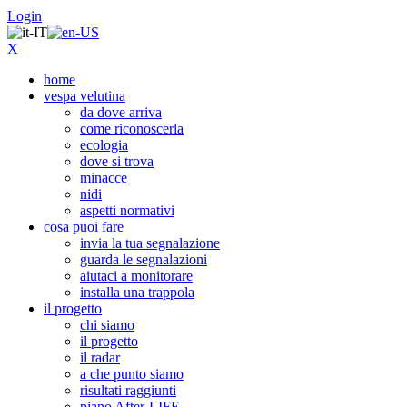
Login
X
home
vespa velutina
da dove arriva
come riconoscerla
ecologia
dove si trova
minacce
nidi
aspetti normativi
cosa puoi fare
invia la tua segnalazione
guarda le segnalazioni
aiutaci a monitorare
installa una trappola
il progetto
chi siamo
il progetto
il radar
a che punto siamo
risultati raggiunti
piano After-LIFE