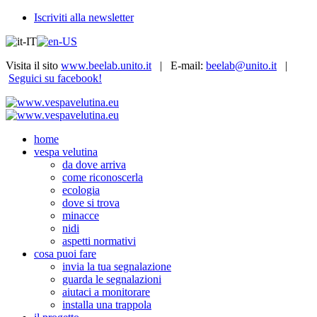
Iscriviti alla newsletter
Visita il sito
www.beelab.unito.it
| E-mail:
beelab@unito.it
|
Seguici su facebook!
home
vespa velutina
da dove arriva
come riconoscerla
ecologia
dove si trova
minacce
nidi
aspetti normativi
cosa puoi fare
invia la tua segnalazione
guarda le segnalazioni
aiutaci a monitorare
installa una trappola