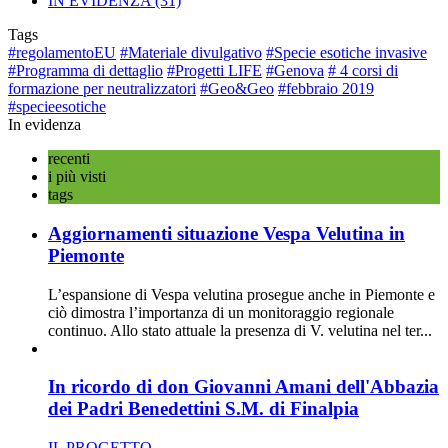
IN EVIDENZA
(31)
Tags
#regolamentoEU
#Materiale divulgativo
#Specie esotiche invasive
#Programma di dettaglio
#Progetti LIFE
#Genova
# 4 corsi di
formazione per neutralizzatori
#Geo&Geo
#febbraio 2019
#specieesotiche
In evidenza
recenti
i più visti
tags
Aggiornamenti situazione Vespa Velutina in
Piemonte
L’espansione di Vespa velutina prosegue anche in Piemonte e
ciò dimostra l’importanza di un monitoraggio regionale
continuo. Allo stato attuale la presenza di V. velutina nel ter...
In ricordo di don Giovanni Amani dell'Abbazia
dei Padri Benedettini S.M. di Finalpia
IL PROGETTO