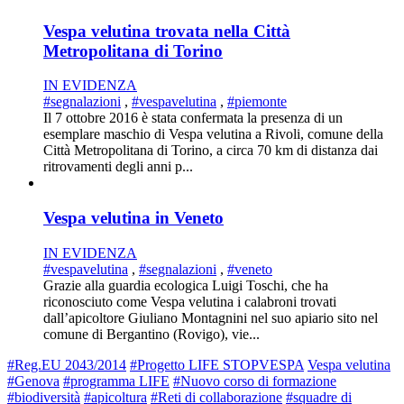
Vespa velutina trovata nella Città
Metropolitana di Torino
IN EVIDENZA
#segnalazioni
,
#vespavelutina
,
#piemonte
Il 7 ottobre 2016 è stata confermata la presenza di un
esemplare maschio di Vespa velutina a Rivoli, comune della
Città Metropolitana di Torino, a circa 70 km di distanza dai
ritrovamenti degli anni p...
Vespa velutina in Veneto
IN EVIDENZA
#vespavelutina
,
#segnalazioni
,
#veneto
Grazie alla guardia ecologica Luigi Toschi, che ha
riconosciuto come Vespa velutina i calabroni trovati
dall’apicoltore Giuliano Montagnini nel suo apiario sito nel
comune di Bergantino (Rovigo), vie...
#Reg.EU 2043/2014
#Progetto LIFE STOPVESPA
Vespa velutina
#Genova
#programma LIFE
#Nuovo corso di formazione
#biodiversità
#apicoltura
#Reti di collaborazione
#squadre di