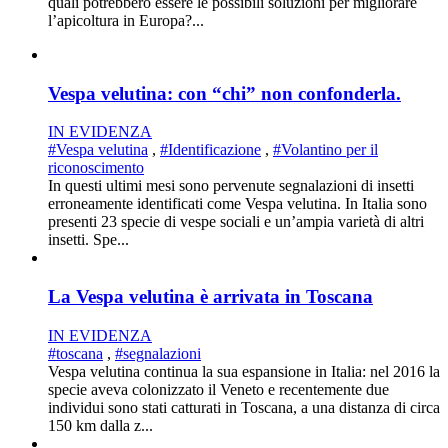
quali potrebbero essere le possibili soluzioni per migliorare
l’apicoltura in Europa?...
Vespa velutina: con “chi” non confonderla.
IN EVIDENZA
#Vespa velutina
,
#Identificazione
,
#Volantino per il
riconoscimento
In questi ultimi mesi sono pervenute segnalazioni di insetti
erroneamente identificati come Vespa velutina. In Italia sono
presenti 23 specie di vespe sociali e un’ampia varietà di altri
insetti. Spe...
La Vespa velutina è arrivata in Toscana
IN EVIDENZA
#toscana
,
#segnalazioni
Vespa velutina continua la sua espansione in Italia: nel 2016 la
specie aveva colonizzato il Veneto e recentemente due
individui sono stati catturati in Toscana, a una distanza di circa
150 km dalla z...