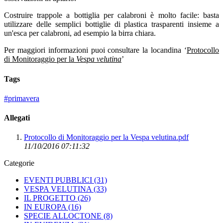
Costruire trappole a bottiglia per calabroni è molto facile: basta
utilizzare delle semplici bottiglie di plastica trasparenti insieme a
un'esca per calabroni, ad esempio la birra chiara.
Per maggiori informazioni puoi consultare la locandina ‘
Protocollo
di Monitoraggio per la
Vespa velutina
’
Tags
#primavera
Allegati
Protocollo di Monitoraggio per la Vespa velutina.pdf
11/10/2016 07:11:32
Categorie
EVENTI PUBBLICI
(31)
VESPA VELUTINA
(33)
IL PROGETTO
(26)
IN EUROPA
(16)
SPECIE ALLOCTONE
(8)