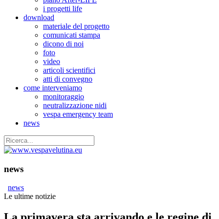
i progetti life
download
materiale del progetto
comunicati stampa
dicono di noi
foto
video
articoli scientifici
atti di convegno
come interveniamo
monitoraggio
neutralizzazione nidi
vespa emergency team
news
news
news
Le ultime notizie
La primavera sta arrivando e le regine di