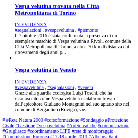
Vespa velutina trovata nella Città
Metropolitana di Torino
IN EVIDENZA
#segnalazioni
,
#vespavelutina
,
#piemonte
Il 7 ottobre 2016 è stata confermata la presenza di un
esemplare maschio di Vespa velutina a Rivoli, comune della
Città Metropolitana di Torino, a circa 70 km di distanza dai
ritrovamenti degli anni p...
Vespa velutina in Veneto
IN EVIDENZA
#vespavelutina
,
#segnalazioni
,
#veneto
Grazie alla guardia ecologica Luigi Toschi, che ha
riconosciuto come Vespa velutina i calabroni trovati
dall’apicoltore Giuliano Montagnini nel suo apiario sito nel
comune di Bergantino (Rovigo), vie...
#
#Rete Natura 2000
#corsoformazione
#Sondaggio
#Protezione
Civile
#Gestione
#vespavelutina
#ApiSelvatiche
#comunicazione
#Grugliasco
#coordinamento LIFE
#rete di monitoraggio
#Commissione Europea
#17-18 aprile 2019
#Albenga
#api