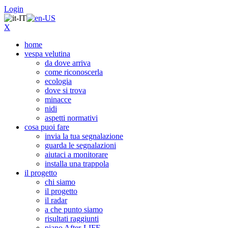
Login
X
home
vespa velutina
da dove arriva
come riconoscerla
ecologia
dove si trova
minacce
nidi
aspetti normativi
cosa puoi fare
invia la tua segnalazione
guarda le segnalazioni
aiutaci a monitorare
installa una trappola
il progetto
chi siamo
il progetto
il radar
a che punto siamo
risultati raggiunti
piano After-LIFE