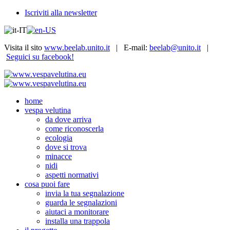
Iscriviti alla newsletter
Visita il sito
www.beelab.unito.it
| E-mail:
beelab@unito.it
|
Seguici su facebook!
home
vespa velutina
da dove arriva
come riconoscerla
ecologia
dove si trova
minacce
nidi
aspetti normativi
cosa puoi fare
invia la tua segnalazione
guarda le segnalazioni
aiutaci a monitorare
installa una trappola