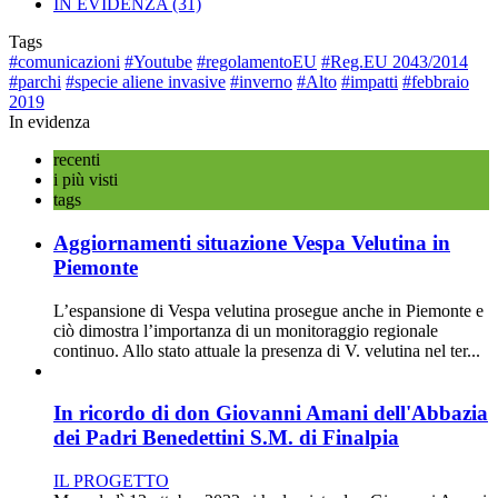
IN EVIDENZA
(31)
Tags
#comunicazioni
#Youtube
#regolamentoEU
#Reg.EU 2043/2014
#parchi
#specie aliene invasive
#inverno
#Alto
#impatti
#febbraio
2019
In evidenza
recenti
i più visti
tags
Aggiornamenti situazione Vespa Velutina in
Piemonte
L’espansione di Vespa velutina prosegue anche in Piemonte e
ciò dimostra l’importanza di un monitoraggio regionale
continuo. Allo stato attuale la presenza di V. velutina nel ter...
In ricordo di don Giovanni Amani dell'Abbazia
dei Padri Benedettini S.M. di Finalpia
IL PROGETTO