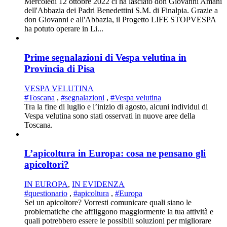
Mercoledì 12 ottobre 2022 ci ha lasciato don Giovanni Amani
dell'Abbazia dei Padri Benedettini S.M. di Finalpia. Grazie a
don Giovanni e all'Abbazia, il Progetto LIFE STOPVESPA
ha potuto operare in Li...
Prime segnalazioni di Vespa velutina in
Provincia di Pisa
VESPA VELUTINA
#Toscana
,
#segnalazioni
,
#Vespa velutina
Tra la fine di luglio e l’inizio di agosto, alcuni individui di
Vespa velutina sono stati osservati in nuove aree della
Toscana.
L’apicoltura in Europa: cosa ne pensano gli
apicoltori?
IN EUROPA
,
IN EVIDENZA
#questionario
,
#apicoltura
,
#Europa
Sei un apicoltore? Vorresti comunicare quali siano le
problematiche che affliggono maggiormente la tua attività e
quali potrebbero essere le possibili soluzioni per migliorare