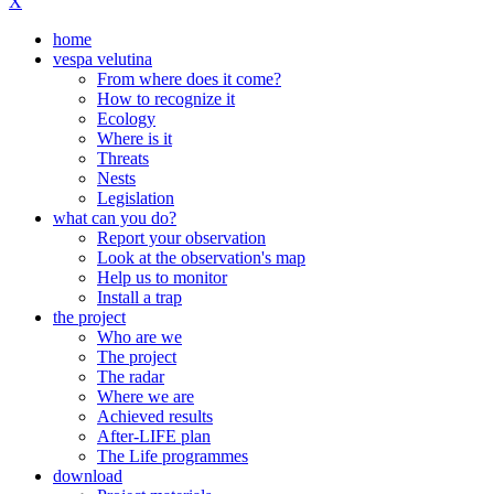
X
home
vespa velutina
From where does it come?
How to recognize it
Ecology
Where is it
Threats
Nests
Legislation
what can you do?
Report your observation
Look at the observation's map
Help us to monitor
Install a trap
the project
Who are we
The project
The radar
Where we are
Achieved results
After-LIFE plan
The Life programmes
download