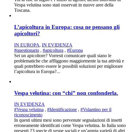
Vespa velutina sono stati osservati in nuove aree della
Toscana.
L’apicoltura in Europa: cosa ne pensano gli
apicoltori?
IN EUROPA
,
IN EVIDENZA
#questionario
,
#apicoltura
,
#Europa
Sei un apicoltore? Vorresti comunicare quali siano le
problematiche che affliggono maggiormente la tua attività e
quali potrebbero essere le possibili soluzioni per migliorare
l’apicoltura in Europa?...
Vespa velutina: con “chi” non confonderla.
IN EVIDENZA
#Vespa velutina
,
#Identificazione
,
#Volantino per il
riconoscimento
In questi ultimi mesi sono pervenute segnalazioni di insetti
erroneamente identificati come Vespa velutina. In Italia sono
presenti 23 specie di vespe sociali e un’ampia varietà di altri