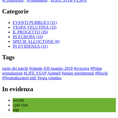
#Conferenza
,
#Ospedaletti
,
#LIFE STOPVESPA
Categorie
EVENTI PUBBLICI
(31)
VESPA VELUTINA
(33)
IL PROGETTO
(26)
IN EUROPA
(16)
SPECIE ALLOCTONE
(8)
IN EVIDENZA
(31)
Tags
ruolo dei parchi
#olanda
#20 maggio 2018
#svizzera
#Prime
segnalazioni
#LIFE ASAP
Apimell
#apiari sperimentali
#Rischi
#Neutralizzatori nidi Vespa velutina
In evidenza
recenti
i più visti
tags