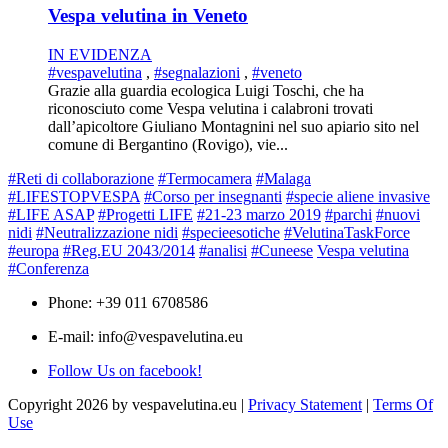
Vespa velutina in Veneto
IN EVIDENZA
#vespavelutina
,
#segnalazioni
,
#veneto
Grazie alla guardia ecologica Luigi Toschi, che ha
riconosciuto come Vespa velutina i calabroni trovati
dall’apicoltore Giuliano Montagnini nel suo apiario sito nel
comune di Bergantino (Rovigo), vie...
#Reti di collaborazione
#Termocamera
#Malaga
#LIFESTOPVESPA
#Corso per insegnanti
#specie aliene invasive
#LIFE ASAP
#Progetti LIFE
#21-23 marzo 2019
#parchi
#nuovi
nidi
#Neutralizzazione nidi
#specieesotiche
#VelutinaTaskForce
#europa
#Reg.EU 2043/2014
#analisi
#Cuneese
Vespa velutina
#Conferenza
Phone: +39 011 6708586
E-mail: info@vespavelutina.eu
Follow Us on facebook!
Copyright 2026 by vespavelutina.eu
|
Privacy Statement
|
Terms Of
Use