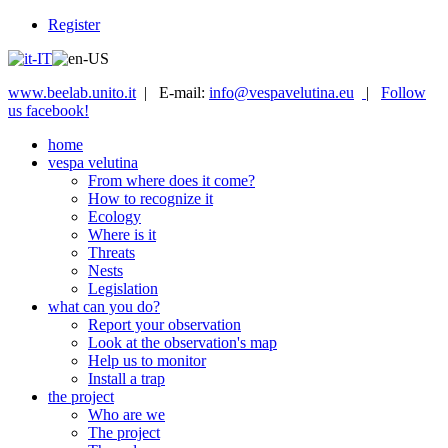
Register
www.beelab.unito.it
| E-mail:
info@vespavelutina.eu
|
Follow
us facebook!
home
vespa velutina
From where does it come?
How to recognize it
Ecology
Where is it
Threats
Nests
Legislation
what can you do?
Report your observation
Look at the observation's map
Help us to monitor
Install a trap
the project
Who are we
The project