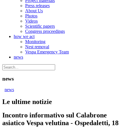
Project materials
Press releases
About Us
Photos
Videos
Scientific papers
Congress proceedings
how we act
Monitoring
Nest removal
Vespa Emergency Team
news
news
news
Le ultime notizie
Incontro informativo sul Calabrone
asiatico Vespa velutina - Ospedaletti, 18