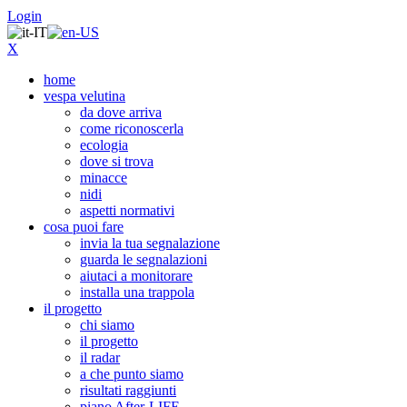
Login
X
home
vespa velutina
da dove arriva
come riconoscerla
ecologia
dove si trova
minacce
nidi
aspetti normativi
cosa puoi fare
invia la tua segnalazione
guarda le segnalazioni
aiutaci a monitorare
installa una trappola
il progetto
chi siamo
il progetto
il radar
a che punto siamo
risultati raggiunti
piano After-LIFE