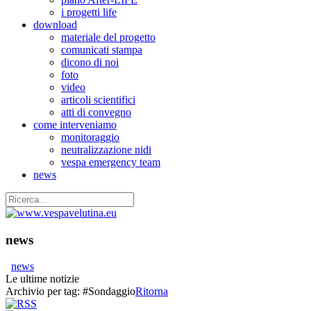
i progetti life
download
materiale del progetto
comunicati stampa
dicono di noi
foto
video
articoli scientifici
atti di convegno
come interveniamo
monitoraggio
neutralizzazione nidi
vespa emergency team
news
news
news
Le ultime notizie
Archivio per tag:
#Sondaggio
Ritorna