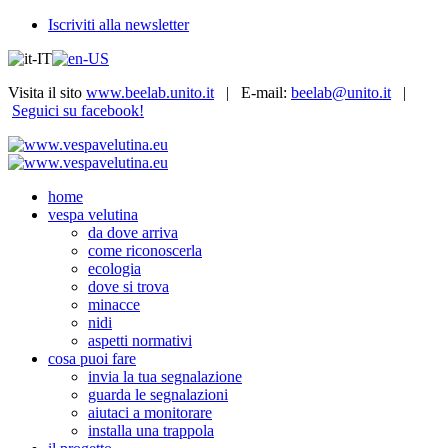
Iscriviti alla newsletter
Visita il sito
www.beelab.unito.it
| E-mail:
beelab@unito.it
|
Seguici su facebook!
home
vespa velutina
da dove arriva
come riconoscerla
ecologia
dove si trova
minacce
nidi
aspetti normativi
cosa puoi fare
invia la tua segnalazione
guarda le segnalazioni
aiutaci a monitorare
installa una trappola