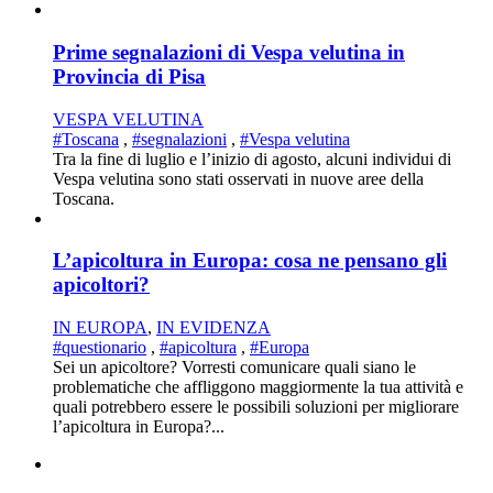
Prime segnalazioni di Vespa velutina in
Provincia di Pisa
VESPA VELUTINA
#Toscana
,
#segnalazioni
,
#Vespa velutina
Tra la fine di luglio e l’inizio di agosto, alcuni individui di
Vespa velutina sono stati osservati in nuove aree della
Toscana.
L’apicoltura in Europa: cosa ne pensano gli
apicoltori?
IN EUROPA
,
IN EVIDENZA
#questionario
,
#apicoltura
,
#Europa
Sei un apicoltore? Vorresti comunicare quali siano le
problematiche che affliggono maggiormente la tua attività e
quali potrebbero essere le possibili soluzioni per migliorare
l’apicoltura in Europa?...