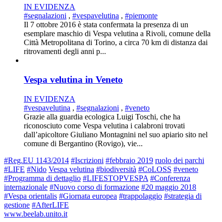
IN EVIDENZA
#segnalazioni
,
#vespavelutina
,
#piemonte
Il 7 ottobre 2016 è stata confermata la presenza di un
esemplare maschio di Vespa velutina a Rivoli, comune della
Città Metropolitana di Torino, a circa 70 km di distanza dai
ritrovamenti degli anni p...
Vespa velutina in Veneto
IN EVIDENZA
#vespavelutina
,
#segnalazioni
,
#veneto
Grazie alla guardia ecologica Luigi Toschi, che ha
riconosciuto come Vespa velutina i calabroni trovati
dall’apicoltore Giuliano Montagnini nel suo apiario sito nel
comune di Bergantino (Rovigo), vie...
#Reg.EU 1143/2014
#Iscrizioni
#febbraio 2019
ruolo dei parchi
#LIFE
#Nido
Vespa velutina
#biodiversità
#CoLOSS
#veneto
#Programma di dettaglio
#LIFESTOPVESPA
#Conferenza
internazionale
#Nuovo corso di formazione
#20 maggio 2018
#Vespa orientalis
#Giornata europea
#trappolaggio
#strategia di
gestione
#AfterLIFE
www.beelab.unito.it