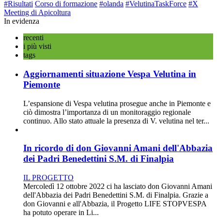
#Risultati
Corso di formazione
#olanda
#VelutinaTaskForce
#X
Meeting di Apicoltura
In evidenza
recenti
i più visti
tags
Aggiornamenti situazione Vespa Velutina in
Piemonte
L’espansione di Vespa velutina prosegue anche in Piemonte e
ciò dimostra l’importanza di un monitoraggio regionale
continuo. Allo stato attuale la presenza di V. velutina nel ter...
In ricordo di don Giovanni Amani dell'Abbazia
dei Padri Benedettini S.M. di Finalpia
IL PROGETTO
Mercoledì 12 ottobre 2022 ci ha lasciato don Giovanni Amani
dell'Abbazia dei Padri Benedettini S.M. di Finalpia. Grazie a
don Giovanni e all'Abbazia, il Progetto LIFE STOPVESPA
ha potuto operare in Li...