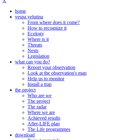
X
home
vespa velutina
From where does it come?
How to recognize it
Ecology
Where is it
Threats
Nests
Legislation
what can you do?
Report your observation
Look at the observation's map
Help us to monitor
Install a trap
the project
Who are we
The project
The radar
Where we are
Achieved results
After-LIFE plan
The Life programmes
download