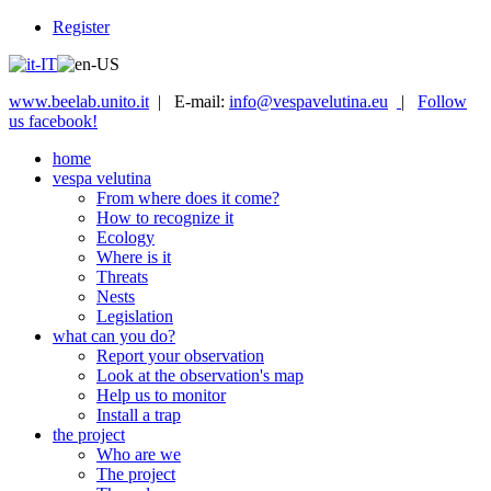
Register
www.beelab.unito.it
| E-mail:
info@vespavelutina.eu
|
Follow
us facebook!
home
vespa velutina
From where does it come?
How to recognize it
Ecology
Where is it
Threats
Nests
Legislation
what can you do?
Report your observation
Look at the observation's map
Help us to monitor
Install a trap
the project
Who are we
The project