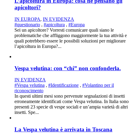
L’apicoltura in Europa: cosa ne pensano gli
apicoltori?
IN EUROPA
,
IN EVIDENZA
#questionario
,
#apicoltura
,
#Europa
Sei un apicoltore? Vorresti comunicare quali siano le
problematiche che affliggono maggiormente la tua attività e
quali potrebbero essere le possibili soluzioni per migliorare
l’apicoltura in Europa?...
Vespa velutina: con “chi” non confonderla.
IN EVIDENZA
#Vespa velutina
,
#Identificazione
,
#Volantino per il
riconoscimento
In questi ultimi mesi sono pervenute segnalazioni di insetti
erroneamente identificati come Vespa velutina. In Italia sono
presenti 23 specie di vespe sociali e un’ampia varietà di altri
insetti. Spe...
La Vespa velutina è arrivata in Toscana