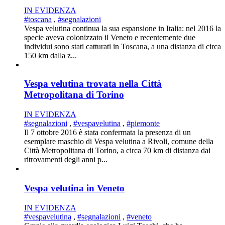
IN EVIDENZA
#toscana
,
#segnalazioni
Vespa velutina continua la sua espansione in Italia: nel 2016 la
specie aveva colonizzato il Veneto e recentemente due
individui sono stati catturati in Toscana, a una distanza di circa
150 km dalla z...
Vespa velutina trovata nella Città
Metropolitana di Torino
IN EVIDENZA
#segnalazioni
,
#vespavelutina
,
#piemonte
Il 7 ottobre 2016 è stata confermata la presenza di un
esemplare maschio di Vespa velutina a Rivoli, comune della
Città Metropolitana di Torino, a circa 70 km di distanza dai
ritrovamenti degli anni p...
Vespa velutina in Veneto
IN EVIDENZA
#vespavelutina
,
#segnalazioni
,
#veneto