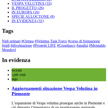
VESPA VELUTINA
(33)
IL PROGETTO
(26)
IN EUROPA
(16)
SPECIE ALLOCTONE
(8)
IN EVIDENZA
(31)
Tags
Nidi primari
#Ormea
#Velutina Task Force
#corso di formazione
#nidi
#divulgazione
#Progetti LIFE
#Grugliasco
#analisi
#Montaldo
Mondovì
In evidenza
recenti
i più visti
tags
Aggiornamenti situazione Vespa Velutina in
Piemonte
L’espansione di Vespa velutina prosegue anche in Piemonte e
ciò dimostra l’importanza di un monitoraggio regionale