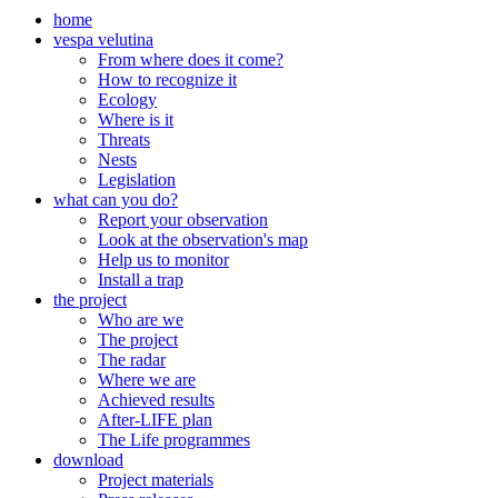
home
vespa velutina
From where does it come?
How to recognize it
Ecology
Where is it
Threats
Nests
Legislation
what can you do?
Report your observation
Look at the observation's map
Help us to monitor
Install a trap
the project
Who are we
The project
The radar
Where we are
Achieved results
After-LIFE plan
The Life programmes
download
Project materials