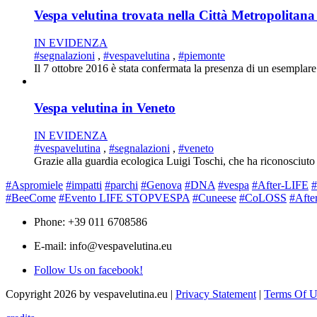
Vespa velutina trovata nella Città Metropolitana
IN EVIDENZA
#segnalazioni
,
#vespavelutina
,
#piemonte
Il 7 ottobre 2016 è stata confermata la presenza di un esemplare
Vespa velutina in Veneto
IN EVIDENZA
#vespavelutina
,
#segnalazioni
,
#veneto
Grazie alla guardia ecologica Luigi Toschi, che ha riconosciuto
#Aspromiele
#impatti
#parchi
#Genova
#DNA
#vespa
#After-LIFE
#
#BeeCome
#Evento LIFE STOPVESPA
#Cuneese
#CoLOSS
#Afte
Phone: +39 011 6708586
E-mail: info@vespavelutina.eu
Follow Us on facebook!
Copyright 2026 by vespavelutina.eu
|
Privacy Statement
|
Terms Of U