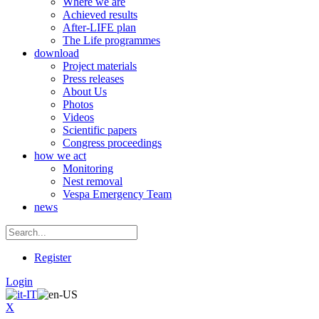
Where we are
Achieved results
After-LIFE plan
The Life programmes
download
Project materials
Press releases
About Us
Photos
Videos
Scientific papers
Congress proceedings
how we act
Monitoring
Nest removal
Vespa Emergency Team
news
Register
Login
X