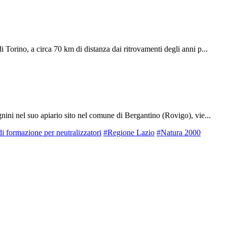
 Torino, a circa 70 km di distanza dai ritrovamenti degli anni p...
nini nel suo apiario sito nel comune di Bergantino (Rovigo), vie...
di formazione per neutralizzatori
#Regione Lazio
#Natura 2000