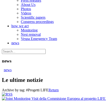
Press releases
About Us
Photos
Videos
Scientific papers
Congress proceedings
how we act
Monitoring
Nest removal
Vespa Emergency Team
news
news
news
Le ultime notizie
Archive by tag:
#Progetti LIFE
Return