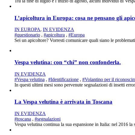
Tra la fine di luglio e l’inizio di agosto, alcuni individui di Ves
L’apicoltura in Europa: cosa ne pensano gli apic
IN EUROPA
,
IN EVIDENZA
#questionario
,
#apicoltura
,
#Europa
Sei un apicoltore? Vorresti comunicare quali siano le problematic
Vespa velutina: con “chi” non confonderla.
IN EVIDENZA
#Vespa velutina
,
#Identificazione
,
#Volantino per il riconosci
In questi ultimi mesi sono pervenute segnalazioni di insetti erron
La Vespa velutina è arrivata in Toscana
IN EVIDENZA
#toscana
,
#segnalazioni
Vespa velutina continua la sua espansione in Italia: nel 2016 la 