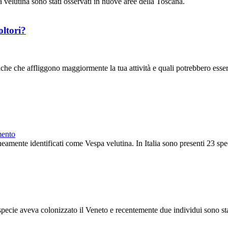
pa velutina sono stati osservati in nuove aree della Toscana.
oltori?
he che affliggono maggiormente la tua attività e quali potrebbero essere 
mento
eamente identificati come Vespa velutina. In Italia sono presenti 23 specie
specie aveva colonizzato il Veneto e recentemente due individui sono stat