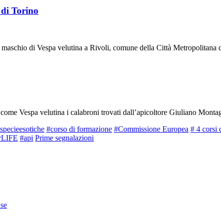
 di Torino
 maschio di Vespa velutina a Rivoli, comune della Città Metropolitana di
 come Vespa velutina i calabroni trovati dall’apicoltore Giuliano Montag
specieesotiche
#corso di formazione
#Commissione Europea
# 4 corsi 
rLIFE
#api
Prime segnalazioni
se