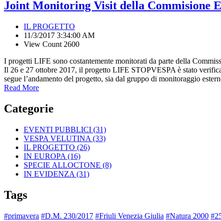
Joint Monitoring Visit della Commision
IL PROGETTO
11/3/2017 3:34:00 AM
View Count 2600
I progetti LIFE sono costantemente monitorati da parte della Commissio
Il 26 e 27 ottobre 2017, il progetto LIFE STOPVESPA è stato verifi
segue l’andamento del progetto, sia dal gruppo di monitoraggio este
Read More
Categorie
EVENTI PUBBLICI
(31)
VESPA VELUTINA
(33)
IL PROGETTO
(26)
IN EUROPA
(16)
SPECIE ALLOCTONE
(8)
IN EVIDENZA
(31)
Tags
#primavera
#D.M. 230/2017
#Friuli Venezia Giulia
#Natura 2000
#25