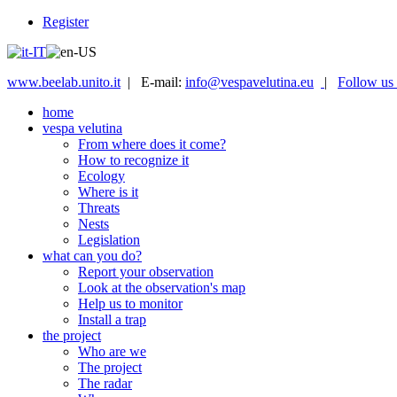
Register
www.beelab.unito.it
| E-mail:
info@vespavelutina.eu
|
Follow us
home
vespa velutina
From where does it come?
How to recognize it
Ecology
Where is it
Threats
Nests
Legislation
what can you do?
Report your observation
Look at the observation's map
Help us to monitor
Install a trap
the project
Who are we
The project
The radar