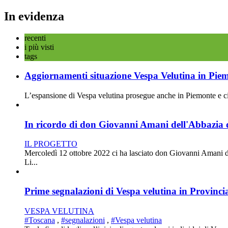
In evidenza
recenti
i più visti
tags
Aggiornamenti situazione Vespa Velutina in Pie
L’espansione di Vespa velutina prosegue anche in Piemonte e ciò 
In ricordo di don Giovanni Amani dell'Abbazia d
IL PROGETTO
Mercoledì 12 ottobre 2022 ci ha lasciato don Giovanni Amani d
Li...
Prime segnalazioni di Vespa velutina in Provincia
VESPA VELUTINA
#Toscana
,
#segnalazioni
,
#Vespa velutina