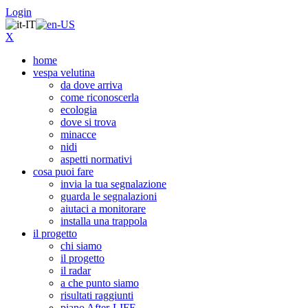
Login
X
home
vespa velutina
da dove arriva
come riconoscerla
ecologia
dove si trova
minacce
nidi
aspetti normativi
cosa puoi fare
invia la tua segnalazione
guarda le segnalazioni
aiutaci a monitorare
installa una trappola
il progetto
chi siamo
il progetto
il radar
a che punto siamo
risultati raggiunti
piano After-LIFE