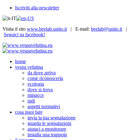
Iscriviti alla newsletter
Visita il sito
www.beelab.unito.it
| E-mail:
beelab@unito.it
|
Seguici su facebook!
home
vespa velutina
da dove arriva
come riconoscerla
ecologia
dove si trova
minacce
nidi
aspetti normativi
cosa puoi fare
invia la tua segnalazione
guarda le segnalazioni
aiutaci a monitorare
installa una trappola