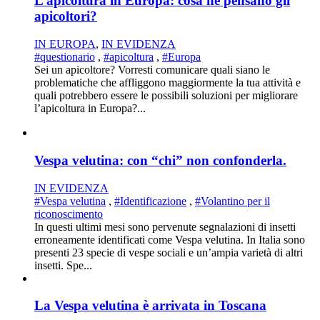
L’apicoltura in Europa: cosa ne pensano gli
apicoltori?
IN EUROPA
,
IN EVIDENZA
#questionario
,
#apicoltura
,
#Europa
Sei un apicoltore? Vorresti comunicare quali siano le
problematiche che affliggono maggiormente la tua attività e
quali potrebbero essere le possibili soluzioni per migliorare
l’apicoltura in Europa?...
Vespa velutina: con “chi” non confonderla.
IN EVIDENZA
#Vespa velutina
,
#Identificazione
,
#Volantino per il
riconoscimento
In questi ultimi mesi sono pervenute segnalazioni di insetti
erroneamente identificati come Vespa velutina. In Italia sono
presenti 23 specie di vespe sociali e un’ampia varietà di altri
insetti. Spe...
La Vespa velutina è arrivata in Toscana