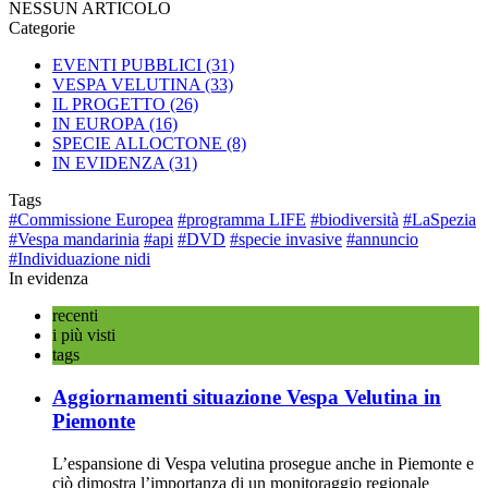
NESSUN ARTICOLO
Categorie
EVENTI PUBBLICI
(31)
VESPA VELUTINA
(33)
IL PROGETTO
(26)
IN EUROPA
(16)
SPECIE ALLOCTONE
(8)
IN EVIDENZA
(31)
Tags
#Commissione Europea
#programma LIFE
#biodiversità
#LaSpezia
#Vespa mandarinia
#api
#DVD
#specie invasive
#annuncio
#Individuazione nidi
In evidenza
recenti
i più visti
tags
Aggiornamenti situazione Vespa Velutina in
Piemonte
L’espansione di Vespa velutina prosegue anche in Piemonte e
ciò dimostra l’importanza di un monitoraggio regionale