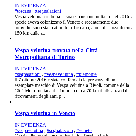
IN EVIDENZA
#toscana
,
#segnalazioni
Vespa velutina continua la sua espansione in Italia: nel 2016 la
specie aveva colonizzato il Veneto e recentemente due
individui sono stati catturati in Toscana, a una distanza di circa
150 km dalla z...
Vespa velutina trovata nella Città
Metropolitana di Torino
IN EVIDENZA
#segnalazioni
,
#vespavelutina
,
#piemonte
Il 7 ottobre 2016 è stata confermata la presenza di un
esemplare maschio di Vespa velutina a Rivoli, comune della
Città Metropolitana di Torino, a circa 70 km di distanza dai
ritrovamenti degli anni p...
Vespa velutina in Veneto
IN EVIDENZA
#vespavelutina
,
#segnalazioni
,
#veneto
Grazie alla guardia ecologica Luigi Toschi, che ha