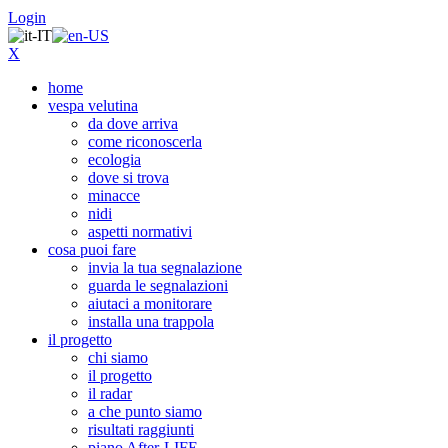
Login
X
home
vespa velutina
da dove arriva
come riconoscerla
ecologia
dove si trova
minacce
nidi
aspetti normativi
cosa puoi fare
invia la tua segnalazione
guarda le segnalazioni
aiutaci a monitorare
installa una trappola
il progetto
chi siamo
il progetto
il radar
a che punto siamo
risultati raggiunti
piano After-LIFE