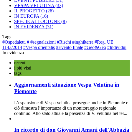
EVENTI PUBBLICI
(31)
VESPA VELUTINA
(33)
IL PROGETTO
(26)
IN EUROPA
(16)
SPECIE ALLOCTONE
(8)
IN EVIDENZA
(31)
Tags
#Ospedaletti
#
#segnalazioni
#Rischi
#inghilterra
#Reg. UE
1143/2014
#Vespa orientalis
#Evento finale
#Geo&Geo
#Individui
In evidenza
recenti
i più visti
tags
Aggiornamenti situazione Vespa Velutina in
Piemonte
L’espansione di Vespa velutina prosegue anche in Piemonte e
ciò dimostra l’importanza di un monitoraggio regionale
continuo. Allo stato attuale la presenza di V. velutina nel ter...
In ricordo di don Giovanni Amani dell'Abbazia