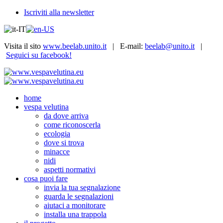
Iscriviti alla newsletter
Visita il sito
www.beelab.unito.it
| E-mail:
beelab@unito.it
|
Seguici su facebook!
home
vespa velutina
da dove arriva
come riconoscerla
ecologia
dove si trova
minacce
nidi
aspetti normativi
cosa puoi fare
invia la tua segnalazione
guarda le segnalazioni
aiutaci a monitorare
installa una trappola