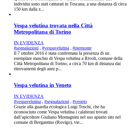
individui sono stati catturati in Toscana, a una distanza di circa
150 km dalla z...
Vespa velutina trovata nella Città
Metropolitana di Torino
IN EVIDENZA
#segnalazioni
,
#vespavelutina
,
#piemonte
Il 7 ottobre 2016 è stata confermata la presenza di un
esemplare maschio di Vespa velutina a Rivoli, comune della
Città Metropolitana di Torino, a circa 70 km di distanza dai
ritrovamenti degli anni p...
Vespa velutina in Veneto
IN EVIDENZA
#vespavelutina
,
#segnalazioni
,
#veneto
Grazie alla guardia ecologica Luigi Toschi, che ha
riconosciuto come Vespa velutina i calabroni trovati
dall’apicoltore Giuliano Montagnini nel suo apiario sito nel
comune di Bergantino (Rovigo), vie...