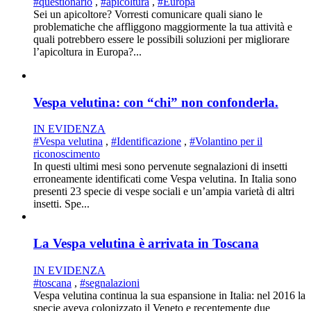
#questionario
,
#apicoltura
,
#Europa
Sei un apicoltore? Vorresti comunicare quali siano le
problematiche che affliggono maggiormente la tua attività e
quali potrebbero essere le possibili soluzioni per migliorare
l’apicoltura in Europa?...
Vespa velutina: con “chi” non confonderla.
IN EVIDENZA
#Vespa velutina
,
#Identificazione
,
#Volantino per il
riconoscimento
In questi ultimi mesi sono pervenute segnalazioni di insetti
erroneamente identificati come Vespa velutina. In Italia sono
presenti 23 specie di vespe sociali e un’ampia varietà di altri
insetti. Spe...
La Vespa velutina è arrivata in Toscana
IN EVIDENZA
#toscana
,
#segnalazioni
Vespa velutina continua la sua espansione in Italia: nel 2016 la
specie aveva colonizzato il Veneto e recentemente due