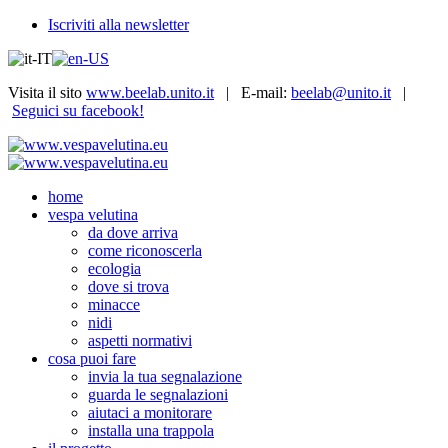
Iscriviti alla newsletter
Visita il sito
www.beelab.unito.it
| E-mail:
beelab@unito.it
|
Seguici su facebook!
home
vespa velutina
da dove arriva
come riconoscerla
ecologia
dove si trova
minacce
nidi
aspetti normativi
cosa puoi fare
invia la tua segnalazione
guarda le segnalazioni
aiutaci a monitorare
installa una trappola