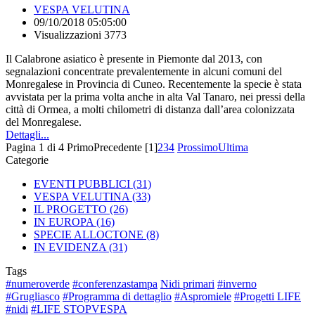
VESPA VELUTINA
09/10/2018 05:05:00
Visualizzazioni 3773
Il Calabrone asiatico è presente in Piemonte dal 2013, con
segnalazioni concentrate prevalentemente in alcuni comuni del
Monregalese in Provincia di Cuneo. Recentemente la specie è stata
avvistata per la prima volta anche in alta Val Tanaro, nei pressi della
città di Ormea, a molti chilometri di distanza dall’area colonizzata
del Monregalese.
Dettagli...
Pagina 1 di 4
Primo
Precedente
[1]
2
3
4
Prossimo
Ultima
Categorie
EVENTI PUBBLICI
(31)
VESPA VELUTINA
(33)
IL PROGETTO
(26)
IN EUROPA
(16)
SPECIE ALLOCTONE
(8)
IN EVIDENZA
(31)
Tags
#numeroverde
#conferenzastampa
Nidi primari
#inverno
#Grugliasco
#Programma di dettaglio
#Aspromiele
#Progetti LIFE
#nidi
#LIFE STOPVESPA