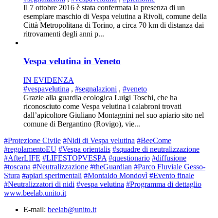
Il 7 ottobre 2016 è stata confermata la presenza di un
esemplare maschio di Vespa velutina a Rivoli, comune della
Città Metropolitana di Torino, a circa 70 km di distanza dai
ritrovamenti degli anni p...
Vespa velutina in Veneto
IN EVIDENZA
#vespavelutina
,
#segnalazioni
,
#veneto
Grazie alla guardia ecologica Luigi Toschi, che ha
riconosciuto come Vespa velutina i calabroni trovati
dall’apicoltore Giuliano Montagnini nel suo apiario sito nel
comune di Bergantino (Rovigo), vie...
#Protezione Civile
#Nidi di Vespa velutina
#BeeCome
#regolamentoEU
#Vespa orientalis
#squadre di neutralizzazione
#AfterLIFE
#LIFESTOPVESPA
#questionario
#diffusione
#toscana
#Neutralizzazione
#theGuardian
#Parco Fluviale Gesso-
Stura
#apiari sperimentali
#Montaldo Mondovì
#Evento finale
#Neutralizzatori di nidi
#vespa velutina
#Programma di dettaglio
www.beelab.unito.it
E-mail:
beelab@unito.it