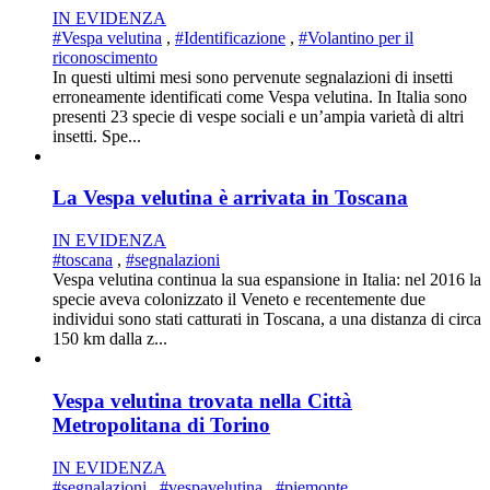
IN EVIDENZA
#Vespa velutina
,
#Identificazione
,
#Volantino per il
riconoscimento
In questi ultimi mesi sono pervenute segnalazioni di insetti
erroneamente identificati come Vespa velutina. In Italia sono
presenti 23 specie di vespe sociali e un’ampia varietà di altri
insetti. Spe...
La Vespa velutina è arrivata in Toscana
IN EVIDENZA
#toscana
,
#segnalazioni
Vespa velutina continua la sua espansione in Italia: nel 2016 la
specie aveva colonizzato il Veneto e recentemente due
individui sono stati catturati in Toscana, a una distanza di circa
150 km dalla z...
Vespa velutina trovata nella Città
Metropolitana di Torino
IN EVIDENZA
#segnalazioni
,
#vespavelutina
,
#piemonte