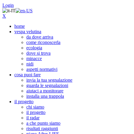
Login
X
home
vespa velutina
da dove arriva
come riconoscerla
ecologia
dove si trova
minacce
nidi
aspetti normativi
cosa puoi fare
invia la tua segnalazione
guarda le segnalazioni
aiutaci a monitorare
installa una trappola
il progetto
chi siamo
il progetto
il radar
a che punto siamo
risultati raggiunti
piano After-LIFE