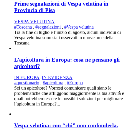
Prime segnalazioni di Vespa velutina in
Provincia di Pisa
VESPA VELUTINA
#Toscana
,
#segnalazioni
,
#Vespa velutina
Tra la fine di luglio e l’inizio di agosto, alcuni individui di
Vespa velutina sono stati osservati in nuove aree della
Toscana.
L’apicoltura in Europa: cosa ne pensano gli
apicoltori?
IN EUROPA
,
IN EVIDENZA
#questionario
,
#apicoltura
,
#Europa
Sei un apicoltore? Vorresti comunicare quali siano le
problematiche che affliggono maggiormente la tua attività e
quali potrebbero essere le possibili soluzioni per migliorare
l’apicoltura in Europa?...
Vespa velutina: con “chi” non confonderla.