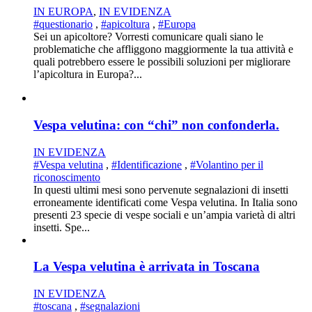
IN EUROPA
,
IN EVIDENZA
#questionario
,
#apicoltura
,
#Europa
Sei un apicoltore? Vorresti comunicare quali siano le
problematiche che affliggono maggiormente la tua attività e
quali potrebbero essere le possibili soluzioni per migliorare
l’apicoltura in Europa?...
Vespa velutina: con “chi” non confonderla.
IN EVIDENZA
#Vespa velutina
,
#Identificazione
,
#Volantino per il
riconoscimento
In questi ultimi mesi sono pervenute segnalazioni di insetti
erroneamente identificati come Vespa velutina. In Italia sono
presenti 23 specie di vespe sociali e un’ampia varietà di altri
insetti. Spe...
La Vespa velutina è arrivata in Toscana
IN EVIDENZA
#toscana
,
#segnalazioni