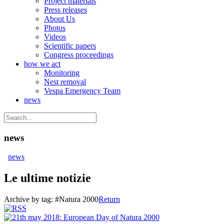
Project materials
Press releases
About Us
Photos
Videos
Scientific papers
Congress proceedings
how we act
Monitoring
Nest removal
Vespa Emergency Team
news
news
news
Le ultime notizie
Archive by tag:
#Natura 2000
Return