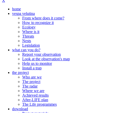
X
home
vespa velutina
From where does it come?
How to recognize it
Ecology
Where is it
Threats
Nests
Legislation
what can you do?
Report your observation
Look at the observation's map
Help us to monitor
Install a trap
the project
Who are we
The project
The radar
Where we are
Achieved results
After-LIFE plan
The Life programmes
download