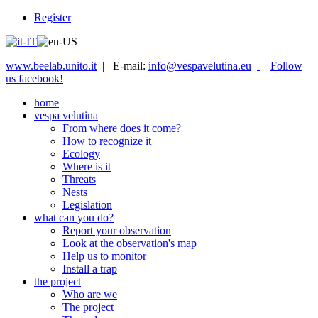
Register
www.beelab.unito.it
| E-mail:
info@vespavelutina.eu
|
Follow
us facebook!
home
vespa velutina
From where does it come?
How to recognize it
Ecology
Where is it
Threats
Nests
Legislation
what can you do?
Report your observation
Look at the observation's map
Help us to monitor
Install a trap
the project
Who are we
The project