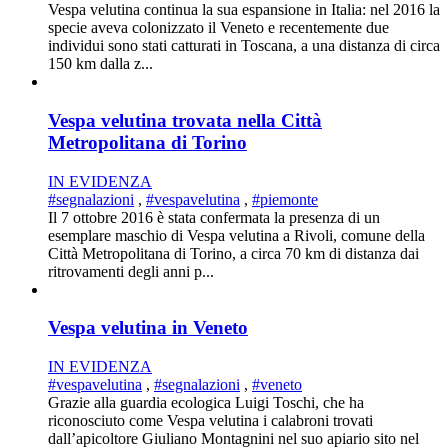
Vespa velutina continua la sua espansione in Italia: nel 2016 la
specie aveva colonizzato il Veneto e recentemente due
individui sono stati catturati in Toscana, a una distanza di circa
150 km dalla z...
Vespa velutina trovata nella Città
Metropolitana di Torino
IN EVIDENZA
#segnalazioni
,
#vespavelutina
,
#piemonte
Il 7 ottobre 2016 è stata confermata la presenza di un
esemplare maschio di Vespa velutina a Rivoli, comune della
Città Metropolitana di Torino, a circa 70 km di distanza dai
ritrovamenti degli anni p...
Vespa velutina in Veneto
IN EVIDENZA
#vespavelutina
,
#segnalazioni
,
#veneto
Grazie alla guardia ecologica Luigi Toschi, che ha
riconosciuto come Vespa velutina i calabroni trovati
dall’apicoltore Giuliano Montagnini nel suo apiario sito nel