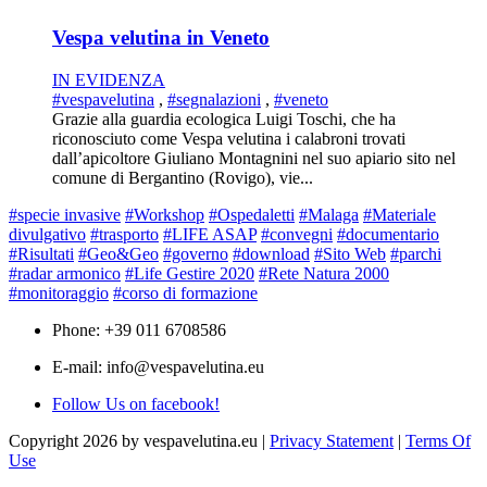
Vespa velutina in Veneto
IN EVIDENZA
#vespavelutina
,
#segnalazioni
,
#veneto
Grazie alla guardia ecologica Luigi Toschi, che ha
riconosciuto come Vespa velutina i calabroni trovati
dall’apicoltore Giuliano Montagnini nel suo apiario sito nel
comune di Bergantino (Rovigo), vie...
#specie invasive
#Workshop
#Ospedaletti
#Malaga
#Materiale
divulgativo
#trasporto
#LIFE ASAP
#convegni
#documentario
#Risultati
#Geo&Geo
#governo
#download
#Sito Web
#parchi
#radar armonico
#Life Gestire 2020
#Rete Natura 2000
#monitoraggio
#corso di formazione
Phone: +39 011 6708586
E-mail: info@vespavelutina.eu
Follow Us on facebook!
Copyright 2026 by vespavelutina.eu
|
Privacy Statement
|
Terms Of
Use