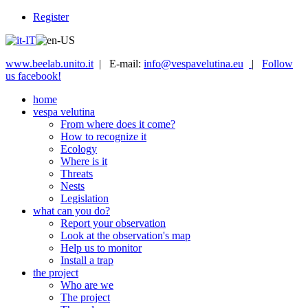
Register
www.beelab.unito.it
| E-mail:
info@vespavelutina.eu
|
Follow
us facebook!
home
vespa velutina
From where does it come?
How to recognize it
Ecology
Where is it
Threats
Nests
Legislation
what can you do?
Report your observation
Look at the observation's map
Help us to monitor
Install a trap
the project
Who are we
The project