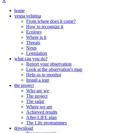
X
home
vespa velutina
From where does it come?
How to recognize it
Ecology
Where is it
Threats
Nests
Legislation
what can you do?
Report your observation
Look at the observation's map
Help us to monitor
Install a trap
the project
Who are we
The project
The radar
Where we are
Achieved results
After-LIFE plan
The Life programmes
download