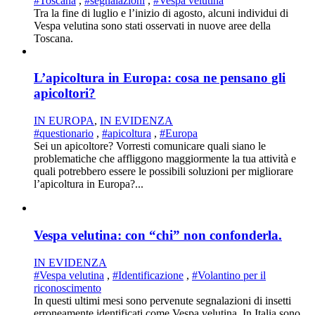
#Toscana
,
#segnalazioni
,
#Vespa velutina
Tra la fine di luglio e l’inizio di agosto, alcuni individui di
Vespa velutina sono stati osservati in nuove aree della
Toscana.
L’apicoltura in Europa: cosa ne pensano gli
apicoltori?
IN EUROPA
,
IN EVIDENZA
#questionario
,
#apicoltura
,
#Europa
Sei un apicoltore? Vorresti comunicare quali siano le
problematiche che affliggono maggiormente la tua attività e
quali potrebbero essere le possibili soluzioni per migliorare
l’apicoltura in Europa?...
Vespa velutina: con “chi” non confonderla.
IN EVIDENZA
#Vespa velutina
,
#Identificazione
,
#Volantino per il
riconoscimento
In questi ultimi mesi sono pervenute segnalazioni di insetti
erroneamente identificati come Vespa velutina. In Italia sono