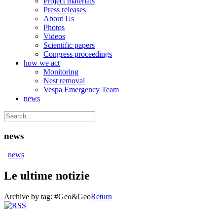
Project materials
Press releases
About Us
Photos
Videos
Scientific papers
Congress proceedings
how we act
Monitoring
Nest removal
Vespa Emergency Team
news
news
news
Le ultime notizie
Archive by tag:
#Geo&Geo
Return