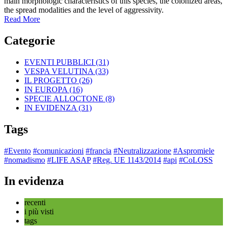
main morphologic characteristics of this species, the colonized areas,
the spread modalities and the level of aggressivity.
Read More
Categorie
EVENTI PUBBLICI
(31)
VESPA VELUTINA
(33)
IL PROGETTO
(26)
IN EUROPA
(16)
SPECIE ALLOCTONE
(8)
IN EVIDENZA
(31)
Tags
#Evento
#comunicazioni
#francia
#Neutralizzazione
#Aspromiele
#nomadismo
#LIFE ASAP
#Reg. UE 1143/2014
#api
#CoLOSS
In evidenza
recenti
i più visti
tags