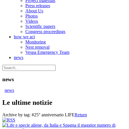
Project materials
Press releases
About Us
Photos
Videos
Scientific papers
Congress proceedings
how we act
Monitoring
Nest removal
Vespa Emergency Team
news
news
news
Le ultime notizie
Archive by tag:
#25° anniversario LIFE
Return