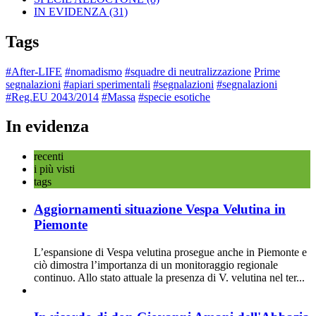
IN EVIDENZA
(31)
Tags
#After-LIFE
#nomadismo
#squadre di neutralizzazione
Prime
segnalazioni
#apiari sperimentali
#segnalazioni
#segnalazioni
#Reg.EU 2043/2014
#Massa
#specie esotiche
In evidenza
recenti
i più visti
tags
Aggiornamenti situazione Vespa Velutina in
Piemonte
L’espansione di Vespa velutina prosegue anche in Piemonte e
ciò dimostra l’importanza di un monitoraggio regionale
continuo. Allo stato attuale la presenza di V. velutina nel ter...