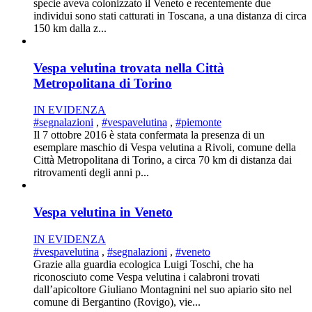
specie aveva colonizzato il Veneto e recentemente due
individui sono stati catturati in Toscana, a una distanza di circa
150 km dalla z...
Vespa velutina trovata nella Città
Metropolitana di Torino
IN EVIDENZA
#segnalazioni
,
#vespavelutina
,
#piemonte
Il 7 ottobre 2016 è stata confermata la presenza di un
esemplare maschio di Vespa velutina a Rivoli, comune della
Città Metropolitana di Torino, a circa 70 km di distanza dai
ritrovamenti degli anni p...
Vespa velutina in Veneto
IN EVIDENZA
#vespavelutina
,
#segnalazioni
,
#veneto
Grazie alla guardia ecologica Luigi Toschi, che ha
riconosciuto come Vespa velutina i calabroni trovati
dall’apicoltore Giuliano Montagnini nel suo apiario sito nel
comune di Bergantino (Rovigo), vie...