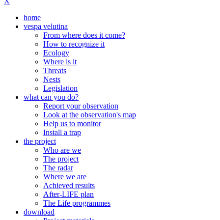
X
home
vespa velutina
From where does it come?
How to recognize it
Ecology
Where is it
Threats
Nests
Legislation
what can you do?
Report your observation
Look at the observation's map
Help us to monitor
Install a trap
the project
Who are we
The project
The radar
Where we are
Achieved results
After-LIFE plan
The Life programmes
download