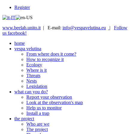
Register
www.beelab.unito.it
| E-mail:
info@vespavelutina.eu
|
Follow
us facebook!
home
vespa velutina
From where does it come?
How to recognize it
Ecology
Where is it
Threats
Nests
Legislation
what can you do?
Report your observation
Look at the observation's map
Help us to monitor
Install a trap
the project
Who are we
The project