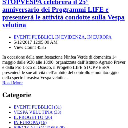
STOPVESPA celebrerà il 25°
anniversario dei Programmi LIFE e
presenterà le attività condotte sulla Vespa
velutina
EVENTI PUBBLICI
,
IN EVIDENZA
,
IN EUROPA
5/12/2017 12:05:00 AM
View Count 4535
In occasione della manifestazione Ninfea Verde di domenica 14
maggio dalle 9:30 alle 18:00, organizzata dall’Istituto Agrario Prever
e dalla Pro Loco di Osasco, il Progetto LIFE STOPVESPA
presenterà le sue attività nell’ambito del controllo e monitoraggio
della specie invasiva Vespa velutina.
Read More
Categorie
EVENTI PUBBLICI
(31)
VESPA VELUTINA
(33)
IL PROGETTO
(26)
IN EUROPA
(16)
SPECIE ALLOCTONE
(8)