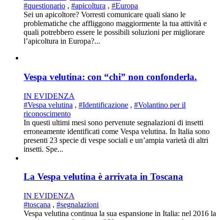
#questionario
,
#apicoltura
,
#Europa
Sei un apicoltore? Vorresti comunicare quali siano le
problematiche che affliggono maggiormente la tua attività e
quali potrebbero essere le possibili soluzioni per migliorare
l’apicoltura in Europa?...
Vespa velutina: con “chi” non confonderla.
IN EVIDENZA
#Vespa velutina
,
#Identificazione
,
#Volantino per il
riconoscimento
In questi ultimi mesi sono pervenute segnalazioni di insetti
erroneamente identificati come Vespa velutina. In Italia sono
presenti 23 specie di vespe sociali e un’ampia varietà di altri
insetti. Spe...
La Vespa velutina è arrivata in Toscana
IN EVIDENZA
#toscana
,
#segnalazioni
Vespa velutina continua la sua espansione in Italia: nel 2016 la