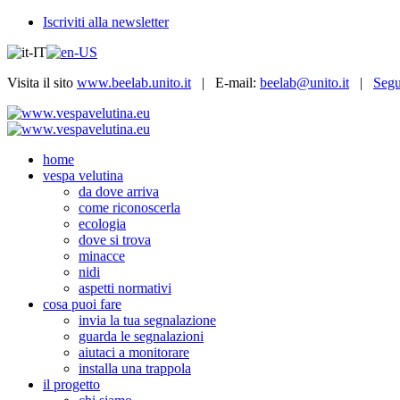
Iscriviti alla newsletter
Visita il sito
www.beelab.unito.it
| E-mail:
beelab@unito.it
|
Segu
home
vespa velutina
da dove arriva
come riconoscerla
ecologia
dove si trova
minacce
nidi
aspetti normativi
cosa puoi fare
invia la tua segnalazione
guarda le segnalazioni
aiutaci a monitorare
installa una trappola
il progetto