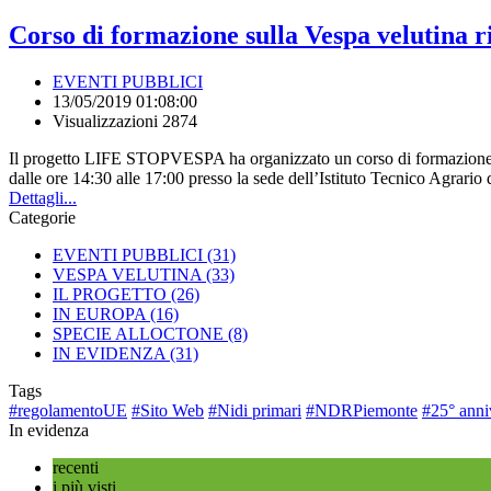
Corso di formazione sulla Vespa velutina ri
EVENTI PUBBLICI
13/05/2019 01:08:00
Visualizzazioni 2874
Il progetto LIFE STOPVESPA ha organizzato un corso di formazione sull
dalle ore 14:30 alle 17:00 presso la sede dell’Istituto Tecnico Agrar
Dettagli...
Categorie
EVENTI PUBBLICI
(31)
VESPA VELUTINA
(33)
IL PROGETTO
(26)
IN EUROPA
(16)
SPECIE ALLOCTONE
(8)
IN EVIDENZA
(31)
Tags
#regolamentoUE
#Sito Web
#Nidi primari
#NDRPiemonte
#25° anni
In evidenza
recenti
i più visti