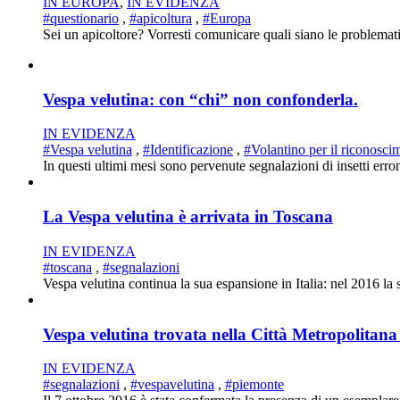
IN EUROPA
,
IN EVIDENZA
#questionario
,
#apicoltura
,
#Europa
Sei un apicoltore? Vorresti comunicare quali siano le problematic
Vespa velutina: con “chi” non confonderla.
IN EVIDENZA
#Vespa velutina
,
#Identificazione
,
#Volantino per il riconosci
In questi ultimi mesi sono pervenute segnalazioni di insetti erron
La Vespa velutina è arrivata in Toscana
IN EVIDENZA
#toscana
,
#segnalazioni
Vespa velutina continua la sua espansione in Italia: nel 2016 la 
Vespa velutina trovata nella Città Metropolitana
IN EVIDENZA
#segnalazioni
,
#vespavelutina
,
#piemonte