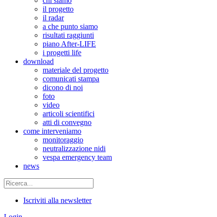
chi siamo
il progetto
il radar
a che punto siamo
risultati raggiunti
piano After-LIFE
i progetti life
download
materiale del progetto
comunicati stampa
dicono di noi
foto
video
articoli scientifici
atti di convegno
come interveniamo
monitoraggio
neutralizzazione nidi
vespa emergency team
news
Iscriviti alla newsletter
Login