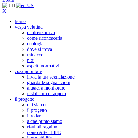
X
home
vespa velutina
da dove arriva
come riconoscerla
ecologia
dove si trova
minacce
nidi
aspetti normativi
cosa puoi fare
invia la tua segnalazione
guarda le segnalazioni
aiutaci a monitorare
installa una trappola
il progetto
chi siamo
il progetto
il radar
a che punto siamo
risultati raggiunti
piano After-LIFE
i progetti life