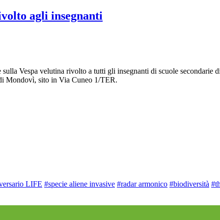
volto agli insegnanti
a Vespa velutina rivolto a tutti gli insegnanti di scuole secondarie di
io di Mondovì, sito in Via Cuneo 1/TER.
versario LIFE
#specie aliene invasive
#radar armonico
#biodiversità
#t