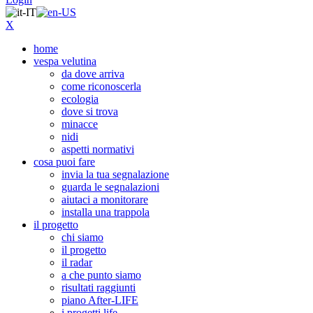
X
home
vespa velutina
da dove arriva
come riconoscerla
ecologia
dove si trova
minacce
nidi
aspetti normativi
cosa puoi fare
invia la tua segnalazione
guarda le segnalazioni
aiutaci a monitorare
installa una trappola
il progetto
chi siamo
il progetto
il radar
a che punto siamo
risultati raggiunti
piano After-LIFE
i progetti life