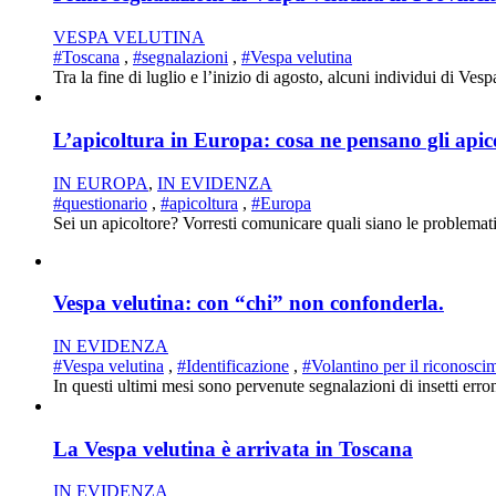
VESPA VELUTINA
#Toscana
,
#segnalazioni
,
#Vespa velutina
Tra la fine di luglio e l’inizio di agosto, alcuni individui di Ves
L’apicoltura in Europa: cosa ne pensano gli apic
IN EUROPA
,
IN EVIDENZA
#questionario
,
#apicoltura
,
#Europa
Sei un apicoltore? Vorresti comunicare quali siano le problematic
Vespa velutina: con “chi” non confonderla.
IN EVIDENZA
#Vespa velutina
,
#Identificazione
,
#Volantino per il riconosci
In questi ultimi mesi sono pervenute segnalazioni di insetti erron
La Vespa velutina è arrivata in Toscana
IN EVIDENZA