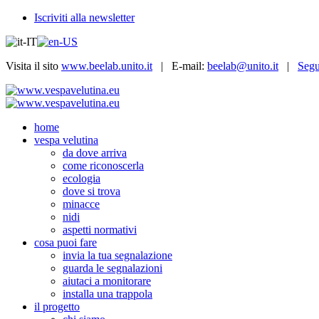
Iscriviti alla newsletter
Visita il sito
www.beelab.unito.it
| E-mail:
beelab@unito.it
|
Segu
home
vespa velutina
da dove arriva
come riconoscerla
ecologia
dove si trova
minacce
nidi
aspetti normativi
cosa puoi fare
invia la tua segnalazione
guarda le segnalazioni
aiutaci a monitorare
installa una trappola
il progetto