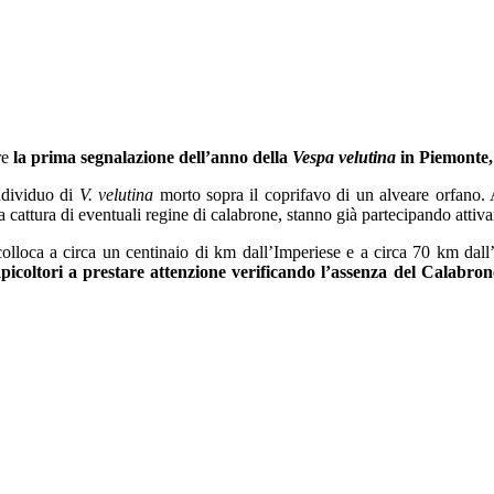
re
la prima segnalazione dell’anno della
Vespa velutina
in Piemonte, 
individuo di
V. velutina
morto sopra il coprifavo di un alveare orfano. 
a cattura di eventuali regine di calabrone, stanno già partecipando attiv
 colloca a circa un centinaio di km dall’Imperiese e a circa 70 km dal
picoltori a prestare attenzione verificando l’assenza del Calabrone s