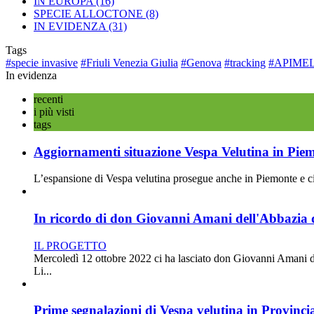
IN EUROPA
(16)
SPECIE ALLOCTONE
(8)
IN EVIDENZA
(31)
Tags
#specie invasive
#Friuli Venezia Giulia
#Genova
#tracking
#APIME
In evidenza
recenti
i più visti
tags
Aggiornamenti situazione Vespa Velutina in Pie
L’espansione di Vespa velutina prosegue anche in Piemonte e ciò 
In ricordo di don Giovanni Amani dell'Abbazia d
IL PROGETTO
Mercoledì 12 ottobre 2022 ci ha lasciato don Giovanni Amani d
Li...
Prime segnalazioni di Vespa velutina in Provincia