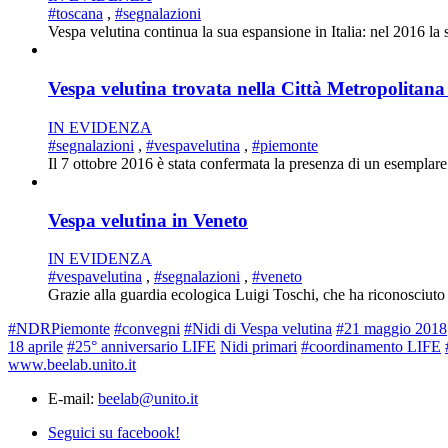
#toscana
,
#segnalazioni
Vespa velutina continua la sua espansione in Italia: nel 2016 la 
Vespa velutina trovata nella Città Metropolitana
IN EVIDENZA
#segnalazioni
,
#vespavelutina
,
#piemonte
Il 7 ottobre 2016 è stata confermata la presenza di un esemplare
Vespa velutina in Veneto
IN EVIDENZA
#vespavelutina
,
#segnalazioni
,
#veneto
Grazie alla guardia ecologica Luigi Toschi, che ha riconosciuto
#NDRPiemonte
#convegni
#Nidi di Vespa velutina
#21 maggio 2018
18 aprile
#25° anniversario LIFE
Nidi primari
#coordinamento LIFE
www.beelab.unito.it
E-mail:
beelab@unito.it
Seguici su facebook!