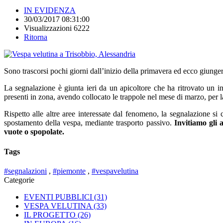
IN EVIDENZA
30/03/2017 08:31:00
Visualizzazioni 6222
Ritorna
Sono trascorsi pochi giorni dall’inizio della primavera ed ecco giunge
La segnalazione è giunta ieri da un apicoltore che ha ritrovato un 
presenti in zona, avendo collocato le trappole nel mese di marzo, per l
Rispetto alle altre aree interessate dal fenomeno, la segnalazione si
spostamento della vespa, mediante trasporto passivo.
Invitiamo gli a
vuote o spopolate.
Tags
#segnalazioni
,
#piemonte
,
#vespavelutina
Categorie
EVENTI PUBBLICI
(31)
VESPA VELUTINA
(33)
IL PROGETTO
(26)