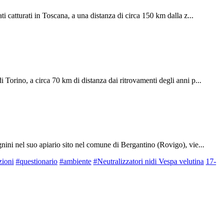
i catturati in Toscana, a una distanza di circa 150 km dalla z...
 Torino, a circa 70 km di distanza dai ritrovamenti degli anni p...
nini nel suo apiario sito nel comune di Bergantino (Rovigo), vie...
zioni
#questionario
#ambiente
#Neutralizzatori nidi Vespa velutina
17-