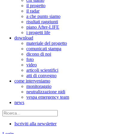
chi siamo
il progetto
il radar
a che punto siamo
risultati raggiunti
piano After-LIFE
i progetti life
download
materiale del progetto
comunicati stampa
dicono di noi
foto
video
articoli scientifici
atti di convegno
come interveniamo
monitoraggio
neutralizzazione nidi
vespa emergency team
news
Iscriviti alla newsletter
Login