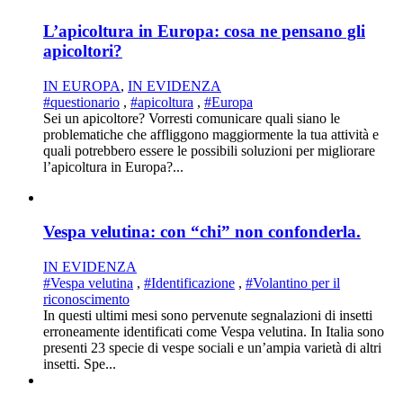
L’apicoltura in Europa: cosa ne pensano gli
apicoltori?
IN EUROPA
,
IN EVIDENZA
#questionario
,
#apicoltura
,
#Europa
Sei un apicoltore? Vorresti comunicare quali siano le
problematiche che affliggono maggiormente la tua attività e
quali potrebbero essere le possibili soluzioni per migliorare
l’apicoltura in Europa?...
Vespa velutina: con “chi” non confonderla.
IN EVIDENZA
#Vespa velutina
,
#Identificazione
,
#Volantino per il
riconoscimento
In questi ultimi mesi sono pervenute segnalazioni di insetti
erroneamente identificati come Vespa velutina. In Italia sono
presenti 23 specie di vespe sociali e un’ampia varietà di altri
insetti. Spe...