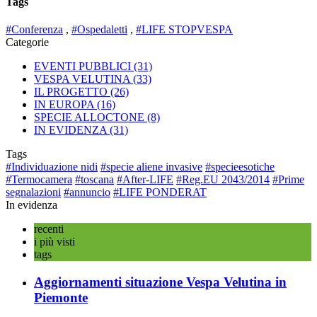
Tags
#Conferenza
,
#Ospedaletti
,
#LIFE STOPVESPA
Categorie
EVENTI PUBBLICI
(31)
VESPA VELUTINA
(33)
IL PROGETTO
(26)
IN EUROPA
(16)
SPECIE ALLOCTONE
(8)
IN EVIDENZA
(31)
Tags
#Individuazione nidi
#specie aliene invasive
#specieesotiche
#Termocamera
#toscana
#After-LIFE
#Reg.EU 2043/2014
#Prime
segnalazioni
#annuncio
#LIFE PONDERAT
In evidenza
recenti
i più visti
tags
Aggiornamenti situazione Vespa Velutina in
Piemonte