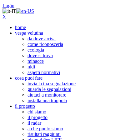
Login
X
home
vespa velutina
da dove arriva
come riconoscerla
ecologia
dove si trova
minacce
nidi
aspetti normativi
cosa puoi fare
invia la tua segnalazione
guarda le segnalazioni
aiutaci a monitorare
installa una trappola
il progetto
chi siamo
il progetto
il radar
a che punto siamo
risultati raggiunti
piano After-LIFE