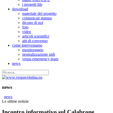
i progetti life
download
materiale del progetto
comunicati stampa
dicono di noi
foto
video
articoli scientifici
atti di convegno
come interveniamo
monitoraggio
neutralizzazione nidi
vespa emergency team
news
news
news
Le ultime notizie
Incontro informativo sul Calabrone