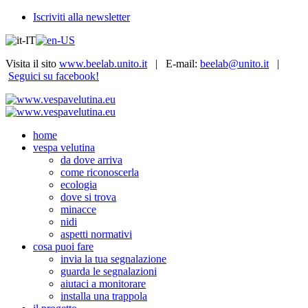
Iscriviti alla newsletter
Visita il sito
www.beelab.unito.it
| E-mail:
beelab@unito.it
|
Seguici su facebook!
home
vespa velutina
da dove arriva
come riconoscerla
ecologia
dove si trova
minacce
nidi
aspetti normativi
cosa puoi fare
invia la tua segnalazione
guarda le segnalazioni
aiutaci a monitorare
installa una trappola