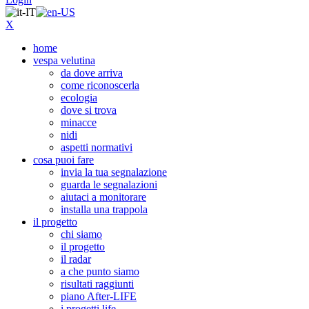
X
home
vespa velutina
da dove arriva
come riconoscerla
ecologia
dove si trova
minacce
nidi
aspetti normativi
cosa puoi fare
invia la tua segnalazione
guarda le segnalazioni
aiutaci a monitorare
installa una trappola
il progetto
chi siamo
il progetto
il radar
a che punto siamo
risultati raggiunti
piano After-LIFE
i progetti life