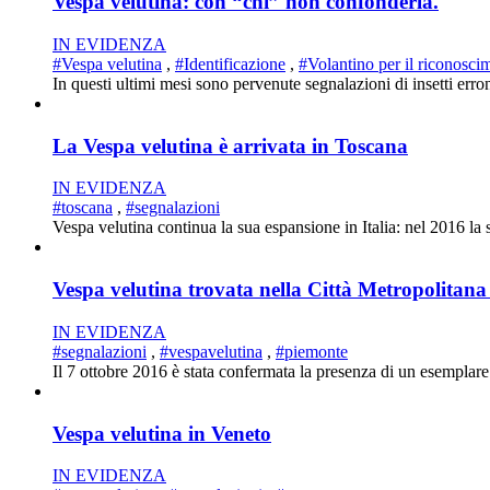
Vespa velutina: con “chi” non confonderla.
IN EVIDENZA
#Vespa velutina
,
#Identificazione
,
#Volantino per il riconosci
In questi ultimi mesi sono pervenute segnalazioni di insetti erron
La Vespa velutina è arrivata in Toscana
IN EVIDENZA
#toscana
,
#segnalazioni
Vespa velutina continua la sua espansione in Italia: nel 2016 la 
Vespa velutina trovata nella Città Metropolitana
IN EVIDENZA
#segnalazioni
,
#vespavelutina
,
#piemonte
Il 7 ottobre 2016 è stata confermata la presenza di un esemplare
Vespa velutina in Veneto
IN EVIDENZA