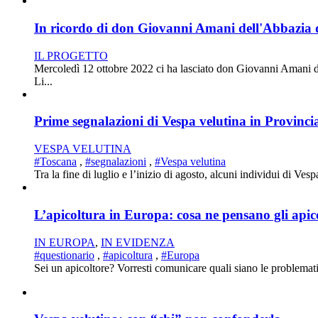
In ricordo di don Giovanni Amani dell'Abbazia d
IL PROGETTO
Mercoledì 12 ottobre 2022 ci ha lasciato don Giovanni Amani d
Li...
Prime segnalazioni di Vespa velutina in Provincia
VESPA VELUTINA
#Toscana
,
#segnalazioni
,
#Vespa velutina
Tra la fine di luglio e l’inizio di agosto, alcuni individui di Ves
L’apicoltura in Europa: cosa ne pensano gli apic
IN EUROPA
,
IN EVIDENZA
#questionario
,
#apicoltura
,
#Europa
Sei un apicoltore? Vorresti comunicare quali siano le problematic