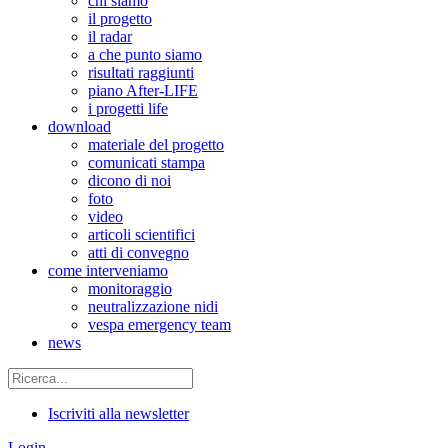
chi siamo
il progetto
il radar
a che punto siamo
risultati raggiunti
piano After-LIFE
i progetti life
download
materiale del progetto
comunicati stampa
dicono di noi
foto
video
articoli scientifici
atti di convegno
come interveniamo
monitoraggio
neutralizzazione nidi
vespa emergency team
news
Iscriviti alla newsletter
Login