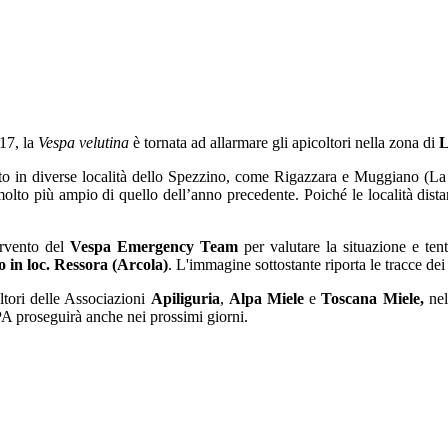
17, la
Vespa velutina
è tornata ad allarmare gli apicoltori nella zona di
L
istato in diverse località dello Spezzino, come Rigazzara e Muggiano (L
lto più ampio di quello dell’anno precedente. Poiché le località distano
ervento del
Vespa Emergency
Team
per valutare la situazione e tent
o in loc. Ressora (Arcola)
. L'immagine sottostante riporta le tracce dei 
oltori delle Associazioni
Apiliguria
,
Alpa Miele
e
Toscana Miele,
nel 
proseguirà anche nei prossimi giorni.