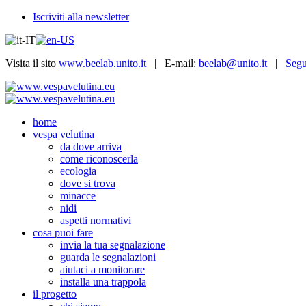
Iscriviti alla newsletter
Visita il sito
www.beelab.unito.it
| E-mail:
beelab@unito.it
|
Segu
home
vespa velutina
da dove arriva
come riconoscerla
ecologia
dove si trova
minacce
nidi
aspetti normativi
cosa puoi fare
invia la tua segnalazione
guarda le segnalazioni
aiutaci a monitorare
installa una trappola
il progetto