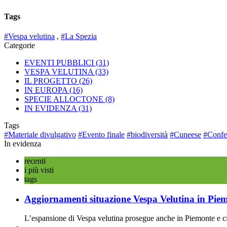
Tags
#Vespa velutina
,
#La Spezia
Categorie
EVENTI PUBBLICI
(31)
VESPA VELUTINA
(33)
IL PROGETTO
(26)
IN EUROPA
(16)
SPECIE ALLOCTONE
(8)
IN EVIDENZA
(31)
Tags
#Materiale divulgativo
#Evento finale
#biodiversità
#Cuneese
#Confe
In evidenza
recenti
i più visti
tags
Aggiornamenti situazione Vespa Velutina in Pie
L’espansione di Vespa velutina prosegue anche in Piemonte e ciò 