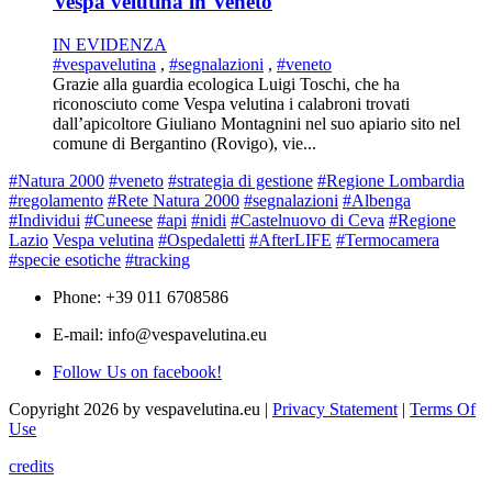
Vespa velutina in Veneto
IN EVIDENZA
#vespavelutina
,
#segnalazioni
,
#veneto
Grazie alla guardia ecologica Luigi Toschi, che ha
riconosciuto come Vespa velutina i calabroni trovati
dall’apicoltore Giuliano Montagnini nel suo apiario sito nel
comune di Bergantino (Rovigo), vie...
#Natura 2000
#veneto
#strategia di gestione
#Regione Lombardia
#regolamento
#Rete Natura 2000
#segnalazioni
#Albenga
#Individui
#Cuneese
#api
#nidi
#Castelnuovo di Ceva
#Regione
Lazio
Vespa velutina
#Ospedaletti
#AfterLIFE
#Termocamera
#specie esotiche
#tracking
Phone: +39 011 6708586
E-mail: info@vespavelutina.eu
Follow Us on facebook!
Copyright 2026 by vespavelutina.eu
|
Privacy Statement
|
Terms Of
Use
credits