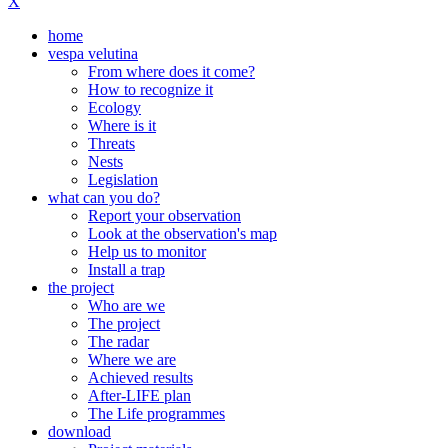
X
home
vespa velutina
From where does it come?
How to recognize it
Ecology
Where is it
Threats
Nests
Legislation
what can you do?
Report your observation
Look at the observation's map
Help us to monitor
Install a trap
the project
Who are we
The project
The radar
Where we are
Achieved results
After-LIFE plan
The Life programmes
download