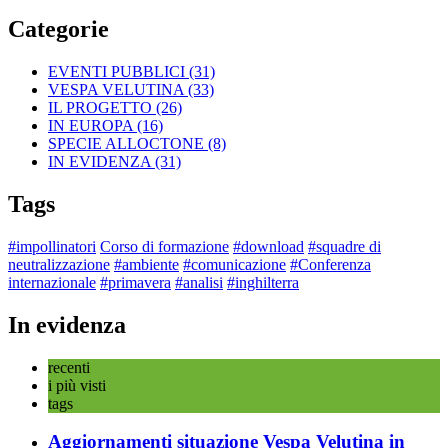
Categorie
EVENTI PUBBLICI
(31)
VESPA VELUTINA
(33)
IL PROGETTO
(26)
IN EUROPA
(16)
SPECIE ALLOCTONE
(8)
IN EVIDENZA
(31)
Tags
#impollinatori
Corso di formazione
#download
#squadre di
neutralizzazione
#ambiente
#comunicazione
#Conferenza
internazionale
#primavera
#analisi
#inghilterra
In evidenza
recenti
i più visti
tags
Aggiornamenti situazione Vespa Velutina in