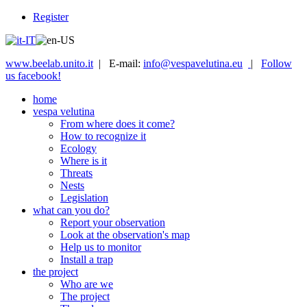
Register
www.beelab.unito.it
| E-mail:
info@vespavelutina.eu
|
Follow
us facebook!
home
vespa velutina
From where does it come?
How to recognize it
Ecology
Where is it
Threats
Nests
Legislation
what can you do?
Report your observation
Look at the observation's map
Help us to monitor
Install a trap
the project
Who are we
The project