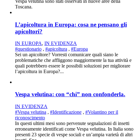
Vespa velutina sono stati osservati in nuove aree della
Toscana.
L’apicoltura in Europa: cosa ne pensano gli
apicoltori?
IN EUROPA
,
IN EVIDENZA
#questionario
,
#apicoltura
,
#Europa
Sei un apicoltore? Vorresti comunicare quali siano le
problematiche che affliggono maggiormente la tua attività e
quali potrebbero essere le possibili soluzioni per migliorare
l’apicoltura in Europa?...
Vespa velutina: con “chi” non confonderla.
IN EVIDENZA
#Vespa velutina
,
#Identificazione
,
#Volantino per il
riconoscimento
In questi ultimi mesi sono pervenute segnalazioni di insetti
erroneamente identificati come Vespa velutina. In Italia sono
presenti 23 specie di vespe sociali e un’ampia varietà di altri