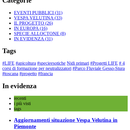
Categorie
EVENTI PUBBLICI
(31)
VESPA VELUTINA
(33)
IL PROGETTO
(26)
IN EUROPA
(16)
SPECIE ALLOCTONE
(8)
IN EVIDENZA
(31)
Tags
#LIFE
#apicoltura
#specieesotiche
Nidi primari
#Progetti LIFE
# 4
corsi di formazione per neutralizzatori
#Parco Fluviale Gesso-Stura
#toscana
#progetto
#francia
In evidenza
recenti
i più visti
tags
Aggiornamenti situazione Vespa Velutina in
Piemonte