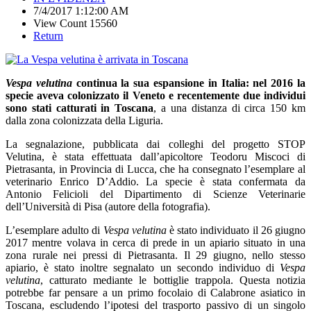
7/4/2017 1:12:00 AM
View Count 15560
Return
Vespa velutina
continua la sua espansione in Italia: nel 2016 la
specie aveva colonizzato il Veneto e recentemente due individui
sono stati catturati in Toscana
, a una distanza di circa 150 km
dalla zona colonizzata della Liguria.
La segnalazione, pubblicata dai colleghi del progetto STOP
Velutina, è stata effettuata dall’apicoltore Teodoru Miscoci di
Pietrasanta, in Provincia di Lucca, che ha consegnato l’esemplare al
veterinario Enrico D’Addio. La specie è stata confermata da
Antonio Felicioli del Dipartimento di Scienze Veterinarie
dell’Università di Pisa (autore della fotografia).
L’esemplare adulto di
Vespa velutina
è stato individuato il 26 giugno
2017 mentre volava in cerca di prede in un apiario situato in una
zona rurale nei pressi di Pietrasanta. Il 29 giugno, nello stesso
apiario, è stato inoltre segnalato un secondo individuo di
Vespa
velutina
, catturato mediante le bottiglie trappola. Questa notizia
potrebbe far pensare a un primo focolaio di Calabrone asiatico in
Toscana, escludendo l’ipotesi del trasporto passivo di un singolo