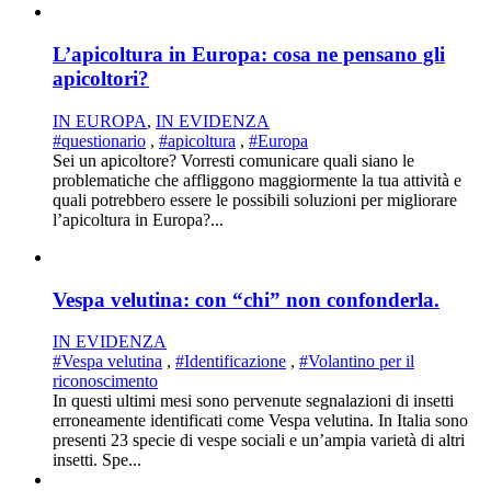
L’apicoltura in Europa: cosa ne pensano gli
apicoltori?
IN EUROPA
,
IN EVIDENZA
#questionario
,
#apicoltura
,
#Europa
Sei un apicoltore? Vorresti comunicare quali siano le
problematiche che affliggono maggiormente la tua attività e
quali potrebbero essere le possibili soluzioni per migliorare
l’apicoltura in Europa?...
Vespa velutina: con “chi” non confonderla.
IN EVIDENZA
#Vespa velutina
,
#Identificazione
,
#Volantino per il
riconoscimento
In questi ultimi mesi sono pervenute segnalazioni di insetti
erroneamente identificati come Vespa velutina. In Italia sono
presenti 23 specie di vespe sociali e un’ampia varietà di altri
insetti. Spe...