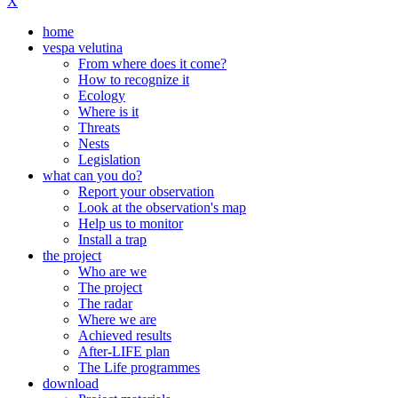
X
home
vespa velutina
From where does it come?
How to recognize it
Ecology
Where is it
Threats
Nests
Legislation
what can you do?
Report your observation
Look at the observation's map
Help us to monitor
Install a trap
the project
Who are we
The project
The radar
Where we are
Achieved results
After-LIFE plan
The Life programmes
download