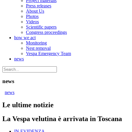
Project materials
Press releases
About Us
Photos
Videos
Scientific papers
Congress proceedings
how we act
Monitoring
Nest removal
Vespa Emergency Team
news
news
news
Le ultime notizie
La Vespa velutina è arrivata in Toscana
IN EVIDENZA