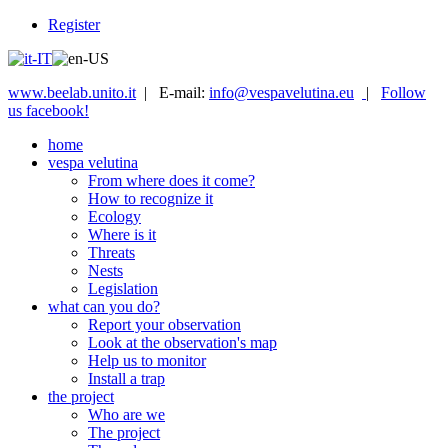
Register
www.beelab.unito.it
| E-mail:
info@vespavelutina.eu
|
Follow
us facebook!
home
vespa velutina
From where does it come?
How to recognize it
Ecology
Where is it
Threats
Nests
Legislation
what can you do?
Report your observation
Look at the observation's map
Help us to monitor
Install a trap
the project
Who are we
The project