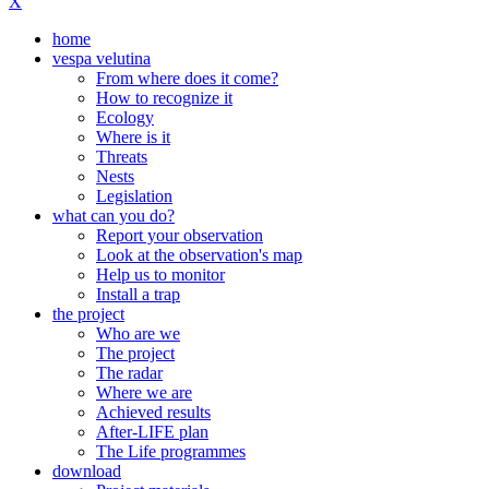
X
home
vespa velutina
From where does it come?
How to recognize it
Ecology
Where is it
Threats
Nests
Legislation
what can you do?
Report your observation
Look at the observation's map
Help us to monitor
Install a trap
the project
Who are we
The project
The radar
Where we are
Achieved results
After-LIFE plan
The Life programmes
download