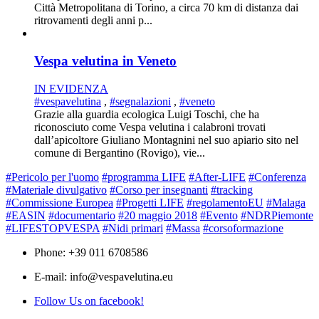
Città Metropolitana di Torino, a circa 70 km di distanza dai
ritrovamenti degli anni p...
Vespa velutina in Veneto
IN EVIDENZA
#vespavelutina
,
#segnalazioni
,
#veneto
Grazie alla guardia ecologica Luigi Toschi, che ha
riconosciuto come Vespa velutina i calabroni trovati
dall’apicoltore Giuliano Montagnini nel suo apiario sito nel
comune di Bergantino (Rovigo), vie...
#Pericolo per l'uomo
#programma LIFE
#After-LIFE
#Conferenza
#Materiale divulgativo
#Corso per insegnanti
#tracking
#Commissione Europea
#Progetti LIFE
#regolamentoEU
#Malaga
#EASIN
#documentario
#20 maggio 2018
#Evento
#NDRPiemonte
#LIFESTOPVESPA
#Nidi primari
#Massa
#corsoformazione
Phone: +39 011 6708586
E-mail: info@vespavelutina.eu
Follow Us on facebook!