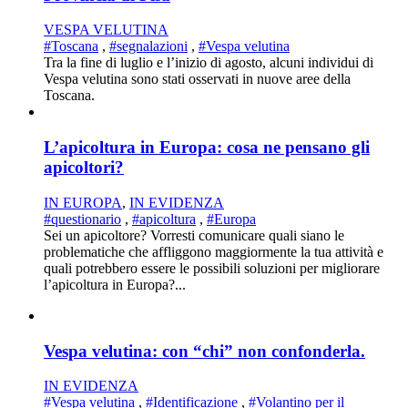
VESPA VELUTINA
#Toscana
,
#segnalazioni
,
#Vespa velutina
Tra la fine di luglio e l’inizio di agosto, alcuni individui di
Vespa velutina sono stati osservati in nuove aree della
Toscana.
L’apicoltura in Europa: cosa ne pensano gli
apicoltori?
IN EUROPA
,
IN EVIDENZA
#questionario
,
#apicoltura
,
#Europa
Sei un apicoltore? Vorresti comunicare quali siano le
problematiche che affliggono maggiormente la tua attività e
quali potrebbero essere le possibili soluzioni per migliorare
l’apicoltura in Europa?...
Vespa velutina: con “chi” non confonderla.
IN EVIDENZA
#Vespa velutina
,
#Identificazione
,
#Volantino per il