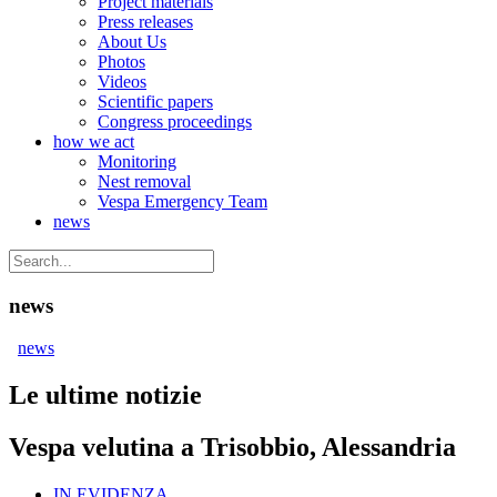
Project materials
Press releases
About Us
Photos
Videos
Scientific papers
Congress proceedings
how we act
Monitoring
Nest removal
Vespa Emergency Team
news
news
news
Le ultime notizie
Vespa velutina a Trisobbio, Alessandria
IN EVIDENZA