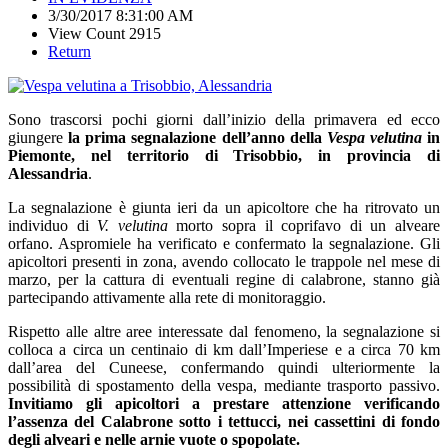
3/30/2017 8:31:00 AM
View Count 2915
Return
Sono trascorsi pochi giorni dall’inizio della primavera ed ecco
giungere
la prima segnalazione dell’anno della
Vespa velutina
in
Piemonte, nel territorio di Trisobbio, in provincia di
Alessandria
.
La segnalazione è giunta ieri da un apicoltore che ha ritrovato un
individuo di
V. velutina
morto sopra il coprifavo di un alveare
orfano. Aspromiele ha verificato e confermato la segnalazione. Gli
apicoltori presenti in zona, avendo collocato le trappole nel mese di
marzo, per la cattura di eventuali regine di calabrone, stanno già
partecipando attivamente alla rete di monitoraggio.
Rispetto alle altre aree interessate dal fenomeno, la segnalazione si
colloca a circa un centinaio di km dall’Imperiese e a circa 70 km
dall’area del Cuneese, confermando quindi ulteriormente la
possibilità di spostamento della vespa, mediante trasporto passivo.
Invitiamo gli apicoltori a prestare attenzione verificando
l’assenza del Calabrone sotto i tettucci, nei cassettini di fondo
degli alveari e nelle arnie vuote o spopolate.