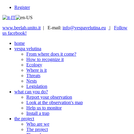
Register
www.beelab.unito.it
| E-mail:
info@vespavelutina.eu
|
Follow
us facebook!
home
vespa velutina
From where does it come?
How to recognize it
Ecology
Where is it
Threats
Nests
Legislation
what can you do?
Report your observation
Look at the observation's map
Help us to monitor
Install a trap
the project
Who are we
The project