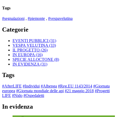
Tags
#segnalazioni
,
#piemonte
,
#vespavelutina
Categorie
EVENTI PUBBLICI
(31)
VESPA VELUTINA
(33)
IL PROGETTO
(26)
IN EUROPA
(16)
SPECIE ALLOCTONE
(8)
IN EVIDENZA
(31)
Tags
#AfterLIFE
#Individui
#Albenga
#Reg.EU 1143/2014
#Giornata
europea
#Giornata mondiale delle api
#21 maggio 2018
#Progetti
LIFE
#Nido
#Ospedaletti
In evidenza