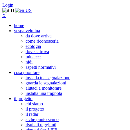
Login
X
home
vespa velutina
da dove arriva
come riconoscerla
ecologia
dove si trova
minacce
nidi
aspetti normativi
cosa puoi fare
invia la tua segnalazione
guarda le segnalazioni
aiutaci a monitorare
installa una trappola
il progetto
chi siamo
il progetto
il radar
a che punto siamo
risultati raggiunti
piano After-LIFE