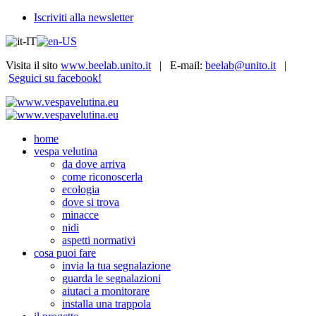
Iscriviti alla newsletter
Visita il sito
www.beelab.unito.it
| E-mail:
beelab@unito.it
|
Seguici su facebook!
home
vespa velutina
da dove arriva
come riconoscerla
ecologia
dove si trova
minacce
nidi
aspetti normativi
cosa puoi fare
invia la tua segnalazione
guarda le segnalazioni
aiutaci a monitorare
installa una trappola