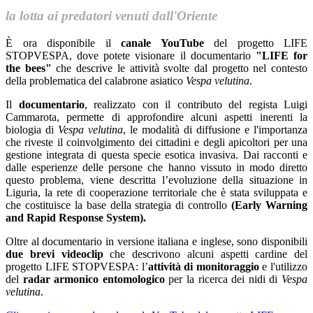
la lotta ai predatori venuti dall'Oriente
È ora disponibile il
canale YouTube
del progetto LIFE
STOPVESPA, dove potete visionare il documentario
"LIFE for
the bees"
che descrive le attività svolte dal progetto nel contesto
della problematica del calabrone asiatico
Vespa velutina
.
Il
documentario
,
realizzato con il contributo del regista Luigi
Cammarota, permette di approfondire alcuni aspetti inerenti la
biologia di
Vespa velutina
, le modalità di diffusione e l'importanza
che riveste il coinvolgimento dei cittadini e degli apicoltori per una
gestione integrata di questa specie esotica invasiva. Dai racconti e
dalle esperienze delle persone che hanno vissuto in modo diretto
questo problema, viene descritta l’evoluzione della situazione in
Liguria, la rete di cooperazione territoriale che è stata sviluppata e
che costituisce la base della strategia di controllo
(Early Warning
and Rapid Response System).
Oltre al documentario in versione italiana e inglese, sono disponibili
due brevi videoclip
che descrivono alcuni aspetti cardine del
progetto LIFE STOPVESPA: l’
attività di monitoraggio
e l'utilizzo
del
radar armonico
entomologico
per la ricerca dei nidi di
Vespa
velutina
.